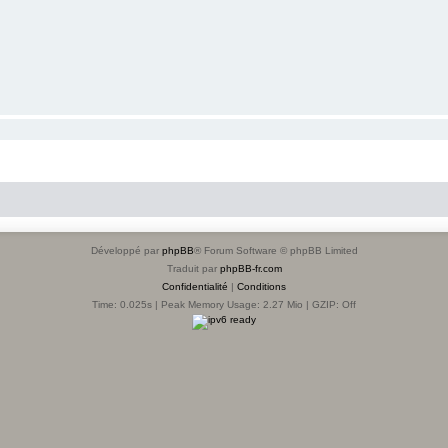
Développé par
phpBB
® Forum Software © phpBB Limited
Traduit par
phpBB-fr.com
Confidentialité
|
Conditions
Time: 0.025s
| Peak Memory Usage: 2.27 Mio | GZIP: Off