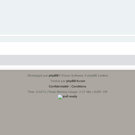
Développé par
phpBB
® Forum Software © phpBB Limited
Traduit par
phpBB-fr.com
Confidentialité
|
Conditions
Time: 0.027s
| Peak Memory Usage: 2.27 Mio | GZIP: Off