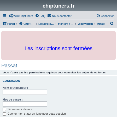
chiptuners.fr
Wiki Chiptuners
FAQ
Nous contacter
Connexion
R
Portal
Chiptuners.fr
Librairie de documents et originaux
Fichiers originaux
Volkswagen
Passat
e
c
h
Les inscriptions sont fermées
e
r
c
Passat
h
Vous n’avez pas les permissions requises pour consulter les sujets de ce forum.
e
r
CONNEXION
Nom d’utilisateur :
Mot de passe :
Se souvenir de moi
Cacher mon statut en ligne pour cette session