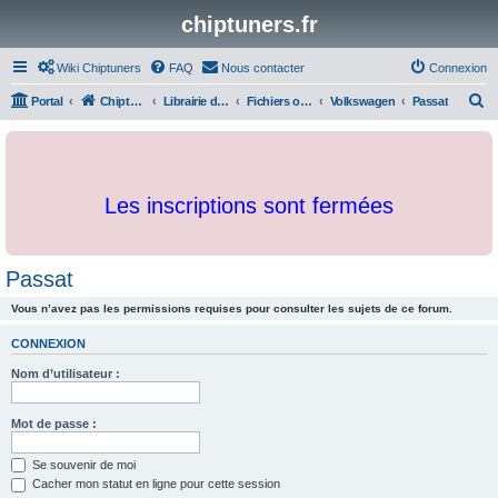
chiptuners.fr
Wiki Chiptuners
FAQ
Nous contacter
Connexion
R
Portal
Chiptuners.fr
Librairie de documents et originaux
Fichiers originaux
Volkswagen
Passat
e
c
h
Les inscriptions sont fermées
e
r
c
Passat
h
Vous n’avez pas les permissions requises pour consulter les sujets de ce forum.
e
r
CONNEXION
Nom d’utilisateur :
Mot de passe :
Se souvenir de moi
Cacher mon statut en ligne pour cette session