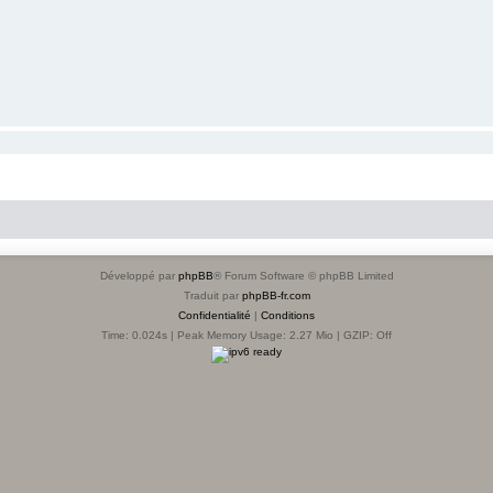
Développé par
phpBB
® Forum Software © phpBB Limited
Traduit par
phpBB-fr.com
Confidentialité
|
Conditions
Time: 0.024s
| Peak Memory Usage: 2.27 Mio | GZIP: Off