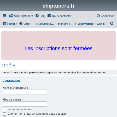
chiptuners.fr
Wiki Chiptuners
FAQ
Nous contacter
Connexion
R
Portal
Chiptuners.fr
Librairie de documents et originaux
Fichiers originaux
Volkswagen
Golf 5
e
c
h
Les inscriptions sont fermées
e
r
c
Golf 5
h
Vous n’avez pas les permissions requises pour consulter les sujets de ce forum.
e
r
CONNEXION
Nom d’utilisateur :
Mot de passe :
Se souvenir de moi
Cacher mon statut en ligne pour cette session