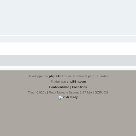
Développé par
phpBB
® Forum Software © phpBB Limited
Traduit par
phpBB-fr.com
Confidentialité
|
Conditions
Time: 0.025s
| Peak Memory Usage: 2.27 Mio | GZIP: Off