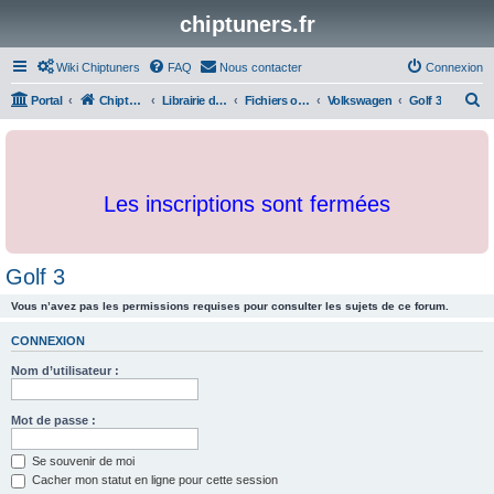
chiptuners.fr
Wiki Chiptuners
FAQ
Nous contacter
Connexion
R
Portal
Chiptuners.fr
Librairie de documents et originaux
Fichiers originaux
Volkswagen
Golf 3
e
c
h
Les inscriptions sont fermées
e
r
c
Golf 3
h
Vous n’avez pas les permissions requises pour consulter les sujets de ce forum.
e
r
CONNEXION
Nom d’utilisateur :
Mot de passe :
Se souvenir de moi
Cacher mon statut en ligne pour cette session