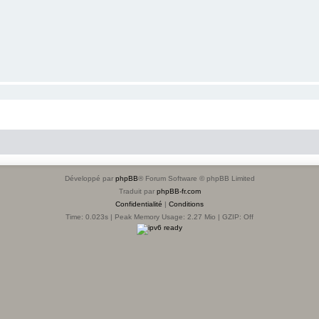
Développé par
phpBB
® Forum Software © phpBB Limited
Traduit par
phpBB-fr.com
Confidentialité
|
Conditions
Time: 0.023s
| Peak Memory Usage: 2.27 Mio | GZIP: Off