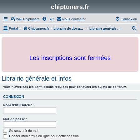
chiptuners.fr
Wiki Chiptuners
FAQ
Nous contacter
Connexion
R
Portal
Chiptuners.fr
Librairie de documents et originaux
Librairie générale et infos
e
c
h
Les inscriptions sont fermées
e
r
c
Librairie générale et infos
h
Vous n’avez pas les permissions requises pour consulter les sujets de ce forum.
e
r
CONNEXION
Nom d’utilisateur :
Mot de passe :
Se souvenir de moi
Cacher mon statut en ligne pour cette session