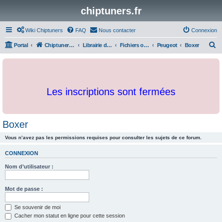
chiptuners.fr
Wiki Chiptuners
FAQ
Nous contacter
Connexion
R
Portal
Chiptuners.fr
Librairie de documents et originaux
Fichiers originaux
Peugeot
Boxer
e
c
h
Les inscriptions sont fermées
e
r
c
Boxer
h
Vous n’avez pas les permissions requises pour consulter les sujets de ce forum.
e
r
CONNEXION
Nom d’utilisateur :
Mot de passe :
Se souvenir de moi
Cacher mon statut en ligne pour cette session