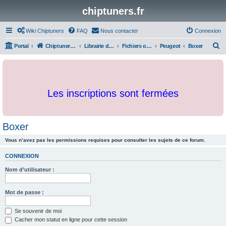
chiptuners.fr
Wiki Chiptuners
FAQ
Nous contacter
Connexion
R
Portal
Chiptuners.fr
Librairie de documents et originaux
Fichiers originaux
Peugeot
Boxer
e
c
h
Les inscriptions sont fermées
e
r
c
Boxer
h
Vous n’avez pas les permissions requises pour consulter les sujets de ce forum.
e
r
CONNEXION
Nom d’utilisateur :
Mot de passe :
Se souvenir de moi
Cacher mon statut en ligne pour cette session