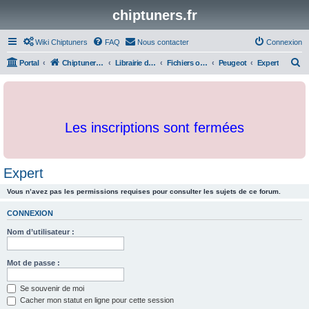
chiptuners.fr
Wiki Chiptuners
FAQ
Nous contacter
Connexion
R
Portal
Chiptuners.fr
Librairie de documents et originaux
Fichiers originaux
Peugeot
Expert
e
c
h
Les inscriptions sont fermées
e
r
c
Expert
h
Vous n’avez pas les permissions requises pour consulter les sujets de ce forum.
e
r
CONNEXION
Nom d’utilisateur :
Mot de passe :
Se souvenir de moi
Cacher mon statut en ligne pour cette session