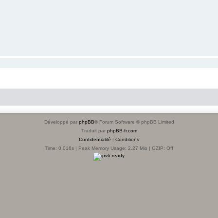
Développé par
phpBB
® Forum Software © phpBB Limited
Traduit par
phpBB-fr.com
Confidentialité
|
Conditions
Time: 0.016s
| Peak Memory Usage: 2.27 Mio | GZIP: Off