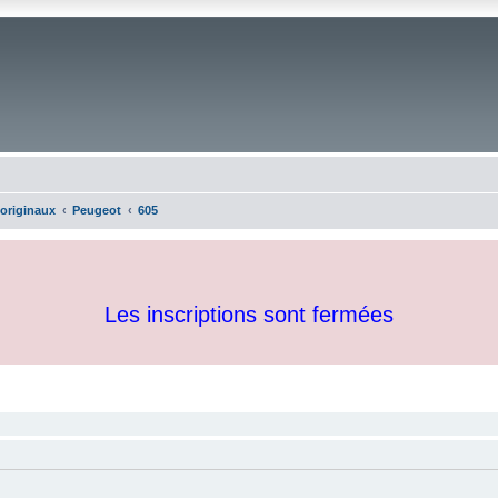
 originaux
Peugeot
605
Les inscriptions sont fermées