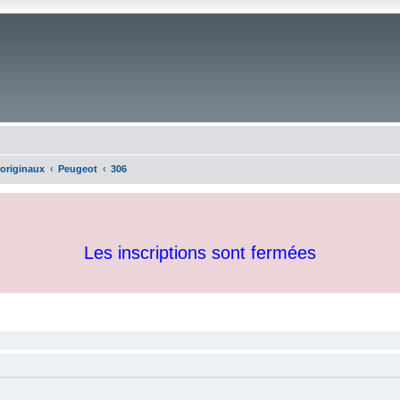
 originaux
Peugeot
306
Les inscriptions sont fermées