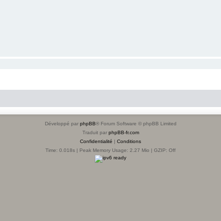
Développé par
phpBB
® Forum Software © phpBB Limited
Traduit par
phpBB-fr.com
Confidentialité
|
Conditions
Time: 0.018s
| Peak Memory Usage: 2.27 Mio | GZIP: Off