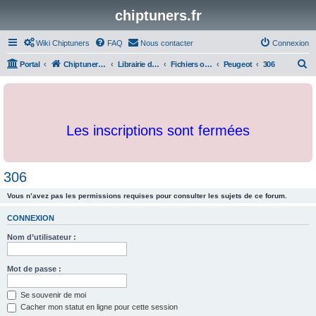
chiptuners.fr
Wiki Chiptuners
FAQ
Nous contacter
Connexion
R
Portal
Chiptuners.fr
Librairie de documents et originaux
Fichiers originaux
Peugeot
306
e
c
h
Les inscriptions sont fermées
e
r
c
306
h
Vous n’avez pas les permissions requises pour consulter les sujets de ce forum.
e
r
CONNEXION
Nom d’utilisateur :
Mot de passe :
Se souvenir de moi
Cacher mon statut en ligne pour cette session