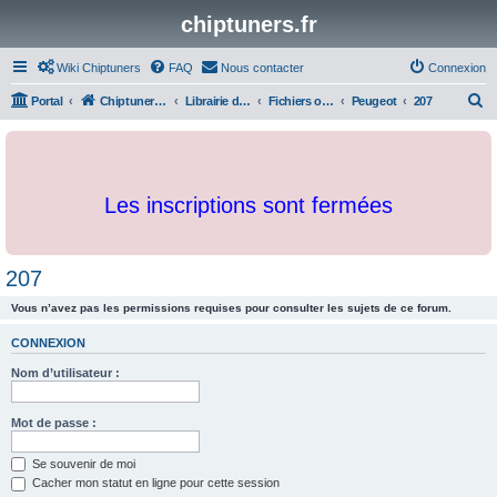
chiptuners.fr
Wiki Chiptuners
FAQ
Nous contacter
Connexion
R
Portal
Chiptuners.fr
Librairie de documents et originaux
Fichiers originaux
Peugeot
207
e
c
h
Les inscriptions sont fermées
e
r
c
207
h
Vous n’avez pas les permissions requises pour consulter les sujets de ce forum.
e
r
CONNEXION
Nom d’utilisateur :
Mot de passe :
Se souvenir de moi
Cacher mon statut en ligne pour cette session