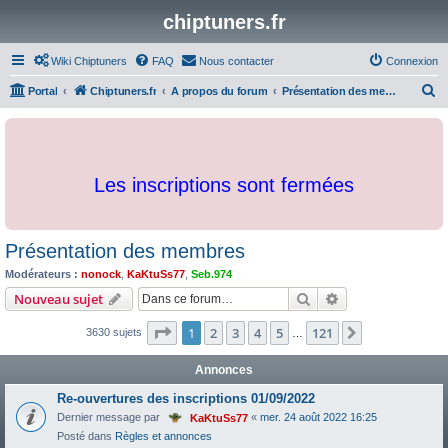
chiptuners.fr
Wiki Chiptuners
FAQ
Nous contacter
Connexion
R
Portal
Chiptuners.fr
A propos du forum
Présentation des membres
e
c
h
Les inscriptions sont fermées
e
r
c
Présentation des membres
h
Modérateurs :
nonock
,
KaKtuSs77
,
Seb.974
e
Rechercher
Recherche avanc
Nouveau sujet
r
Page
1
sur
121
1
2
3
4
5
121
Suivante
3630 sujets
…
Annonces
Re-ouvertures des inscriptions 01/09/2022
Dernier message par
«
mer. 24 août 2022 16:25
KaKtuSs77
Posté dans
Règles et annonces