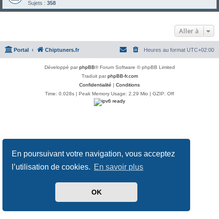
Sujets :
358
Aller à
Portal
Chiptuners.fr
Heures au format
UTC+02:00
Développé par
phpBB
® Forum Software © phpBB Limited
Traduit par
phpBB-fr.com
Confidentialité
|
Conditions
Time: 0.028s
| Peak Memory Usage: 2.29 Mio | GZIP: Off
En poursuivant votre navigation, vous acceptez
l’utilisation de cookies.
En savoir plus
OK