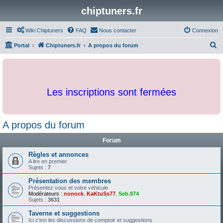
chiptuners.fr
Wiki Chiptuners
FAQ
Nous contacter
Connexion
R
Portal
Chiptuners.fr
A propos du forum
e
c
h
Les inscriptions sont fermées
e
r
c
A propos du forum
h
Forum
e
r
Règles et annonces
A lire en premier
Sujets :
7
Présentation des membres
Présentez vous et votre véhicule
Modérateurs :
nonock
,
KaKtuSs77
,
Seb.974
Sujets :
3631
Taverne et suggestions
Ici c'est les discussions de comptoir et suggestions