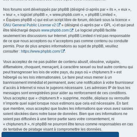
Nos forums sont développés par phpBB (désigné ci-après par « ils », « eux »,
« leur », « logiciel phpBB », « www.phpbb.com », « phpBB Limited »,
« Équipes phpBB ») qui est un script libre de forum, déclaré sous la licence «
GNU General Public License v2
» (désigné ci-après par « GPL ») et qui peut
être téléchargé depuis
www.phpbb.com
. Le logiciel phpBB facilite
seulement les discussions sur Internet. phpBB Limited n’est pas responsable
de ce que nous acceptons ou n’acceptons pas comme contenu ou conduite
permis. Pour de plus amples informations au sujet de phpBB, veuillez
consulter :
https://www.phpbb.com/
.
Vous acceptez de ne pas publier de contenu abusif, obscène, vulgaire,
diffamatoire, choquant, menaçant, à caractère sexuel ou tout autre contenu qui
peut transgresser les lois de votre pays, du pays où « chiptuners.fr » est
hébergé ou les lois internationales. Le faire peut vous mener à un
bannissement immédiat et permanent, avec une notification à votre fournisseur
d’accès à Internet si nous le jugeons nécessaire. Les adresses IP de tous les
messages sont enregistrées pour aider au renforcement de ces conditions.
Vous acceptez que « chiptuners.fr » supprime, modifie, déplace ou verrouille
n’importe quel sujet lorsque nous estimons que cela est nécessaire. En tant
que membre, vous acceptez que toutes les informations que vous avez saisies
soient stockées dans notre base de données. Bien que ces informations ne
soient pas diffusées à une tierce partie sans votre consentement, ni
« chiptuners.fr », ni phpBB ne pourront être tenus comme responsables en cas
de tentative de piratage visant à compromettre les données.