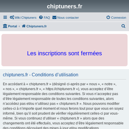
chiptuners.fr
Wiki Chiptuners
FAQ
Nous contacter
Connexion
R
Portal
Chiptuners.fr
e
c
h
Les inscriptions sont fermées
e
r
c
chiptuners.fr - Conditions d’utilisation
h
e
En accédant à « chiptuners.fr » (désigné ci-après par « nous », « notre »,
r
« nos », « chiptuners.fr », « https://chiptuners.fr »), vous acceptez d’être
légalement responsable des conditions suivantes. Si vous n’acceptez pas
d’être légalement responsable de toutes les conditions suivantes, alors
n’accédez pas et/ou n’utilisez pas « chiptuners.fr ». Nous pouvons modifier
celles-ci à n’importe quel moment et nous ferons tout pour que vous en soyez
informé, bien qu’il soit prudent de vérifier régulièrement celles-ci par vous-
même. Si vous continuez d’utiliser « chiptuners.fr » alors que des
changements ont été effectués, vous acceptez d’être légalement responsable
des conditions découlant des mises à jour et/ou modifications.