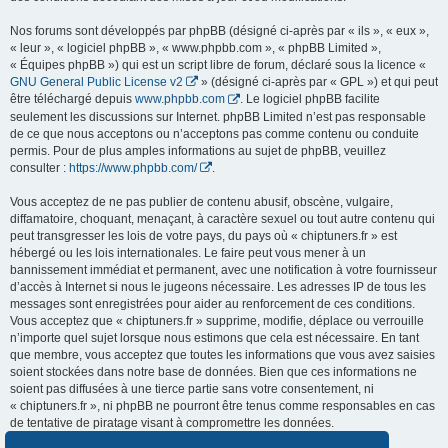
Nos forums sont développés par phpBB (désigné ci-après par « ils », « eux »,
« leur », « logiciel phpBB », « www.phpbb.com », « phpBB Limited »,
« Équipes phpBB ») qui est un script libre de forum, déclaré sous la licence «
GNU General Public License v2
» (désigné ci-après par « GPL ») et qui peut
être téléchargé depuis
www.phpbb.com
. Le logiciel phpBB facilite
seulement les discussions sur Internet. phpBB Limited n’est pas responsable
de ce que nous acceptons ou n’acceptons pas comme contenu ou conduite
permis. Pour de plus amples informations au sujet de phpBB, veuillez
consulter :
https://www.phpbb.com/
.
Vous acceptez de ne pas publier de contenu abusif, obscène, vulgaire,
diffamatoire, choquant, menaçant, à caractère sexuel ou tout autre contenu qui
peut transgresser les lois de votre pays, du pays où « chiptuners.fr » est
hébergé ou les lois internationales. Le faire peut vous mener à un
bannissement immédiat et permanent, avec une notification à votre fournisseur
d’accès à Internet si nous le jugeons nécessaire. Les adresses IP de tous les
messages sont enregistrées pour aider au renforcement de ces conditions.
Vous acceptez que « chiptuners.fr » supprime, modifie, déplace ou verrouille
n’importe quel sujet lorsque nous estimons que cela est nécessaire. En tant
que membre, vous acceptez que toutes les informations que vous avez saisies
soient stockées dans notre base de données. Bien que ces informations ne
soient pas diffusées à une tierce partie sans votre consentement, ni
« chiptuners.fr », ni phpBB ne pourront être tenus comme responsables en cas
de tentative de piratage visant à compromettre les données.