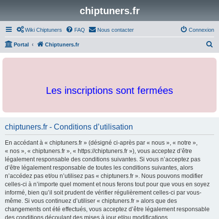
chiptuners.fr
Wiki Chiptuners
FAQ
Nous contacter
Connexion
R
Portal
Chiptuners.fr
e
c
h
Les inscriptions sont fermées
e
r
c
chiptuners.fr - Conditions d’utilisation
h
e
En accédant à « chiptuners.fr » (désigné ci-après par « nous », « notre »,
r
« nos », « chiptuners.fr », « https://chiptuners.fr »), vous acceptez d’être
légalement responsable des conditions suivantes. Si vous n’acceptez pas
d’être légalement responsable de toutes les conditions suivantes, alors
n’accédez pas et/ou n’utilisez pas « chiptuners.fr ». Nous pouvons modifier
celles-ci à n’importe quel moment et nous ferons tout pour que vous en soyez
informé, bien qu’il soit prudent de vérifier régulièrement celles-ci par vous-
même. Si vous continuez d’utiliser « chiptuners.fr » alors que des
changements ont été effectués, vous acceptez d’être légalement responsable
des conditions découlant des mises à jour et/ou modifications.