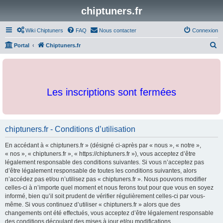
chiptuners.fr
Wiki Chiptuners
FAQ
Nous contacter
Connexion
R
Portal
Chiptuners.fr
e
c
h
Les inscriptions sont fermées
e
r
c
chiptuners.fr - Conditions d’utilisation
h
e
En accédant à « chiptuners.fr » (désigné ci-après par « nous », « notre »,
r
« nos », « chiptuners.fr », « https://chiptuners.fr »), vous acceptez d’être
légalement responsable des conditions suivantes. Si vous n’acceptez pas
d’être légalement responsable de toutes les conditions suivantes, alors
n’accédez pas et/ou n’utilisez pas « chiptuners.fr ». Nous pouvons modifier
celles-ci à n’importe quel moment et nous ferons tout pour que vous en soyez
informé, bien qu’il soit prudent de vérifier régulièrement celles-ci par vous-
même. Si vous continuez d’utiliser « chiptuners.fr » alors que des
changements ont été effectués, vous acceptez d’être légalement responsable
des conditions découlant des mises à jour et/ou modifications.