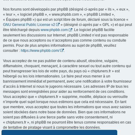
Nos forums sont développés par phpBB (désigné ci-après par « ils », « eux »,
« leur », « logiciel phpBB », « www.phpbb.com », « phpBB Limited »,
« Équipes phpBB ») qui est un script libre de forum, déclaré sous la licence «
GNU General Public License v2
» (désigné ci-après par « GPL ») et qui peut
être téléchargé depuis
www.phpbb.com
. Le logiciel phpBB facilite
seulement les discussions sur Internet. phpBB Limited n’est pas responsable
de ce que nous acceptons ou n’acceptons pas comme contenu ou conduite
permis. Pour de plus amples informations au sujet de phpBB, veuillez
consulter :
https://www.phpbb.com/
.
Vous acceptez de ne pas publier de contenu abusif, obscène, vulgaire,
diffamatoire, choquant, menaçant, à caractère sexuel ou tout autre contenu qui
peut transgresser les lois de votre pays, du pays où « chiptuners.fr » est
hébergé ou les lois internationales. Le faire peut vous mener à un
bannissement immédiat et permanent, avec une notification à votre fournisseur
d’accès à Internet si nous le jugeons nécessaire. Les adresses IP de tous les
messages sont enregistrées pour aider au renforcement de ces conditions.
Vous acceptez que « chiptuners.fr » supprime, modifie, déplace ou verrouille
n’importe quel sujet lorsque nous estimons que cela est nécessaire. En tant
que membre, vous acceptez que toutes les informations que vous avez saisies
soient stockées dans notre base de données. Bien que ces informations ne
soient pas diffusées à une tierce partie sans votre consentement, ni
« chiptuners.fr », ni phpBB ne pourront être tenus comme responsables en cas
de tentative de piratage visant à compromettre les données.