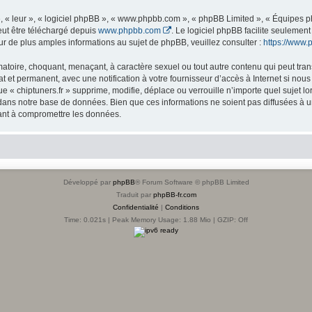
 « leur », « logiciel phpBB », « www.phpbb.com », « phpBB Limited », « Équipes php
eut être téléchargé depuis
www.phpbb.com
. Le logiciel phpBB facilite seulemen
de plus amples informations au sujet de phpBB, veuillez consulter :
https://www.
atoire, choquant, menaçant, à caractère sexuel ou tout autre contenu qui peut trans
t et permanent, avec une notification à votre fournisseur d’accès à Internet si no
e « chiptuners.fr » supprime, modifie, déplace ou verrouille n’importe quel sujet 
ans notre base de données. Bien que ces informations ne soient pas diffusées à une
sant à compromettre les données.
Développé par
phpBB
® Forum Software © phpBB Limited
Traduit par
phpBB-fr.com
Confidentialité
|
Conditions
Time: 0.021s
| Peak Memory Usage: 1.88 Mio | GZIP: Off