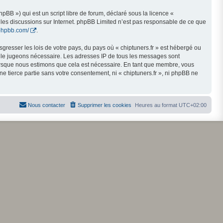
BB ») qui est un script libre de forum, déclaré sous la licence «
t les discussions sur Internet. phpBB Limited n’est pas responsable de ce que
phpbb.com/
.
gresser les lois de votre pays, du pays où « chiptuners.fr » est hébergé ou
us le jugeons nécessaire. Les adresses IP de tous les messages sont
lorsque nous estimons que cela est nécessaire. En tant que membre, vous
 tierce partie sans votre consentement, ni « chiptuners.fr », ni phpBB ne
Nous contacter
Supprimer les cookies
Heures au format
UTC+02:00