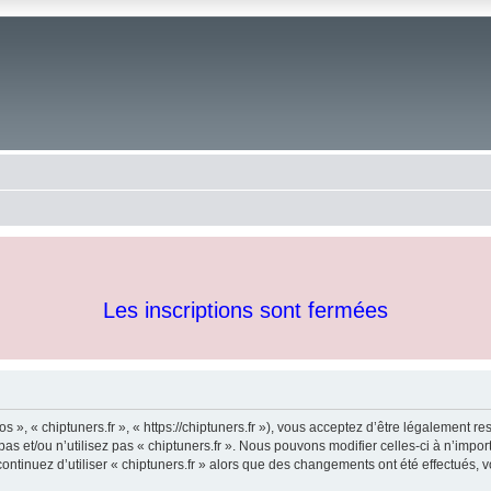
Les inscriptions sont fermées
os », « chiptuners.fr », « https://chiptuners.fr »), vous acceptez d’être légalement 
as et/ou n’utilisez pas « chiptuners.fr ». Nous pouvons modifier celles-ci à n’imp
s continuez d’utiliser « chiptuners.fr » alors que des changements ont été effectué