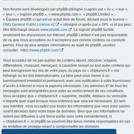
Nos forums sont développés par phpBB (désigné ci-après par « ils », « eux »,
« leur », « logiciel phpBB », « www.phpbb.com », « phpBB Limited »,
« Équipes phpBB ») qui est un script libre de forum, déclaré sous la licence «
GNU General Public License v2
» (désigné ci-après par « GPL ») et qui peut
être téléchargé depuis
www.phpbb.com
. Le logiciel phpBB facilite
seulement les discussions sur Internet. phpBB Limited n’est pas responsable
de ce que nous acceptons ou n’acceptons pas comme contenu ou conduite
permis. Pour de plus amples informations au sujet de phpBB, veuillez
consulter :
https://www.phpbb.com/
.
Vous acceptez de ne pas publier de contenu abusif, obscène, vulgaire,
diffamatoire, choquant, menaçant, à caractère sexuel ou tout autre contenu qui
peut transgresser les lois de votre pays, du pays où « chiptuners.fr » est
hébergé ou les lois internationales. Le faire peut vous mener à un
bannissement immédiat et permanent, avec une notification à votre fournisseur
d’accès à Internet si nous le jugeons nécessaire. Les adresses IP de tous les
messages sont enregistrées pour aider au renforcement de ces conditions.
Vous acceptez que « chiptuners.fr » supprime, modifie, déplace ou verrouille
n’importe quel sujet lorsque nous estimons que cela est nécessaire. En tant
que membre, vous acceptez que toutes les informations que vous avez saisies
soient stockées dans notre base de données. Bien que ces informations ne
soient pas diffusées à une tierce partie sans votre consentement, ni
« chiptuners.fr », ni phpBB ne pourront être tenus comme responsables en cas
de tentative de piratage visant à compromettre les données.