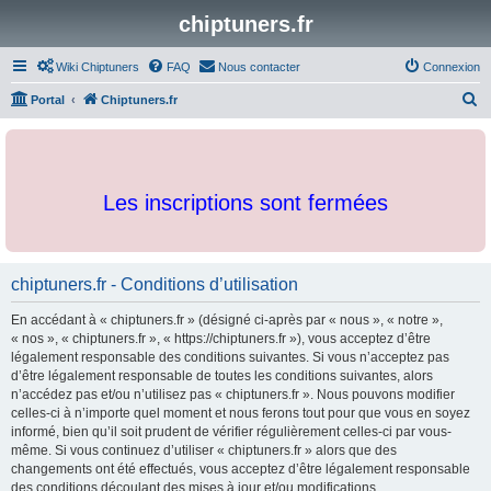
chiptuners.fr
Wiki Chiptuners
FAQ
Nous contacter
Connexion
R
Portal
Chiptuners.fr
e
c
h
Les inscriptions sont fermées
e
r
c
chiptuners.fr - Conditions d’utilisation
h
e
En accédant à « chiptuners.fr » (désigné ci-après par « nous », « notre »,
r
« nos », « chiptuners.fr », « https://chiptuners.fr »), vous acceptez d’être
légalement responsable des conditions suivantes. Si vous n’acceptez pas
d’être légalement responsable de toutes les conditions suivantes, alors
n’accédez pas et/ou n’utilisez pas « chiptuners.fr ». Nous pouvons modifier
celles-ci à n’importe quel moment et nous ferons tout pour que vous en soyez
informé, bien qu’il soit prudent de vérifier régulièrement celles-ci par vous-
même. Si vous continuez d’utiliser « chiptuners.fr » alors que des
changements ont été effectués, vous acceptez d’être légalement responsable
des conditions découlant des mises à jour et/ou modifications.