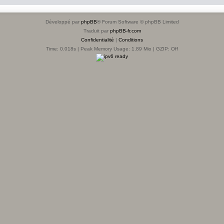
Développé par
phpBB
® Forum Software © phpBB Limited
Traduit par
phpBB-fr.com
Confidentialité
|
Conditions
Time: 0.018s
| Peak Memory Usage: 1.89 Mio | GZIP: Off