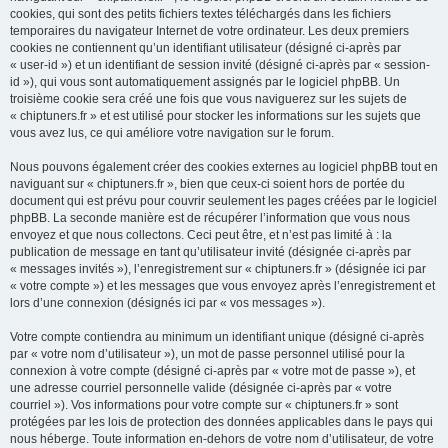
cookies, qui sont des petits fichiers textes téléchargés dans les fichiers
temporaires du navigateur Internet de votre ordinateur. Les deux premiers
cookies ne contiennent qu’un identifiant utilisateur (désigné ci-après par
« user-id ») et un identifiant de session invité (désigné ci-après par « session-
id »), qui vous sont automatiquement assignés par le logiciel phpBB. Un
troisième cookie sera créé une fois que vous naviguerez sur les sujets de
« chiptuners.fr » et est utilisé pour stocker les informations sur les sujets que
vous avez lus, ce qui améliore votre navigation sur le forum.
Nous pouvons également créer des cookies externes au logiciel phpBB tout en
naviguant sur « chiptuners.fr », bien que ceux-ci soient hors de portée du
document qui est prévu pour couvrir seulement les pages créées par le logiciel
phpBB. La seconde manière est de récupérer l’information que vous nous
envoyez et que nous collectons. Ceci peut être, et n’est pas limité à : la
publication de message en tant qu’utilisateur invité (désignée ci-après par
« messages invités »), l’enregistrement sur « chiptuners.fr » (désignée ici par
« votre compte ») et les messages que vous envoyez après l’enregistrement et
lors d’une connexion (désignés ici par « vos messages »).
Votre compte contiendra au minimum un identifiant unique (désigné ci-après
par « votre nom d’utilisateur »), un mot de passe personnel utilisé pour la
connexion à votre compte (désigné ci-après par « votre mot de passe »), et
une adresse courriel personnelle valide (désignée ci-après par « votre
courriel »). Vos informations pour votre compte sur « chiptuners.fr » sont
protégées par les lois de protection des données applicables dans le pays qui
nous héberge. Toute information en-dehors de votre nom d’utilisateur, de votre