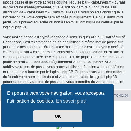
mot de passe et de votre adresse courriel requise par « chiptuners.fr » durant
la procédure d’enregistrement, qu’elle soit obligatoire ou non, reste à la
discrétion de « chiptuners.fr ». Dans tous les cas, vous pouvez choisir quelle
information de votre compte sera affichée publiquement. De plus, dans votre
profil, vous pouvez souscrire ou non à l’envoi automatique de courriel par le
logiciel phpBB.
Votre mot de passe est crypté (hashage à sens unique) afin qu’il soit sécurisé.
Cependant, il est recommandé de ne pas utiliser le même mot de passe sur
plusieurs sites Internet différents. Votre mot de passe est le moyen d’accès à
votre compte sur « chiptuners.fr », conservez-le soigneusement et en aucun
cas une personne affiliée de « chiptuners.fr », de phpBB ou une d’une tierce
partie ne peut vous demander légitimement votre mot de passe. Si vous
oubliez votre mot de passe, vous pouvez utiliser la fonction « J’ai oublié mon
mot de passe » fournie par le logiciel phpBB. Ce processus vous demandera
de fournir votre nom d’utilisateur et votre courriel, alors le logiciel phpBB
générera un nouveau mot de passe qui vous permettra de vous reconnecter.
En poursuivant votre navigation, vous acceptez
Portal
Chiptuners.fr
Heures au format
UTC+02:00
l’utilisation de cookies.
En savoir plus
Développé par
phpBB
® Forum Software © phpBB Limited
Traduit par
phpBB-fr.com
OK
Confidentialité
|
Conditions
Time: 0.022s
| Peak Memory Usage: 1.88 Mio | GZIP: Off