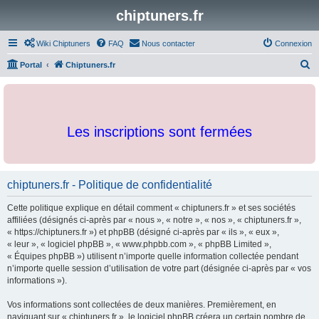
chiptuners.fr
Wiki Chiptuners
FAQ
Nous contacter
Connexion
R
Portal
Chiptuners.fr
e
c
h
Les inscriptions sont fermées
e
r
c
chiptuners.fr - Politique de confidentialité
h
e
Cette politique explique en détail comment « chiptuners.fr » et ses sociétés
r
affiliées (désignés ci-après par « nous », « notre », « nos », « chiptuners.fr »,
« https://chiptuners.fr ») et phpBB (désigné ci-après par « ils », « eux »,
« leur », « logiciel phpBB », « www.phpbb.com », « phpBB Limited »,
« Équipes phpBB ») utilisent n’importe quelle information collectée pendant
n’importe quelle session d’utilisation de votre part (désignée ci-après par « vos
informations »).
Vos informations sont collectées de deux manières. Premièrement, en
naviguant sur « chiptuners.fr », le logiciel phpBB créera un certain nombre de