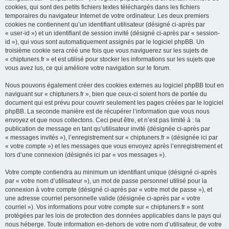
cookies, qui sont des petits fichiers textes téléchargés dans les fichiers
temporaires du navigateur Internet de votre ordinateur. Les deux premiers
cookies ne contiennent qu’un identifiant utilisateur (désigné ci-après par
« user-id ») et un identifiant de session invité (désigné ci-après par « session-
id »), qui vous sont automatiquement assignés par le logiciel phpBB. Un
troisième cookie sera créé une fois que vous naviguerez sur les sujets de
« chiptuners.fr » et est utilisé pour stocker les informations sur les sujets que
vous avez lus, ce qui améliore votre navigation sur le forum.
Nous pouvons également créer des cookies externes au logiciel phpBB tout en
naviguant sur « chiptuners.fr », bien que ceux-ci soient hors de portée du
document qui est prévu pour couvrir seulement les pages créées par le logiciel
phpBB. La seconde manière est de récupérer l’information que vous nous
envoyez et que nous collectons. Ceci peut être, et n’est pas limité à : la
publication de message en tant qu’utilisateur invité (désignée ci-après par
« messages invités »), l’enregistrement sur « chiptuners.fr » (désignée ici par
« votre compte ») et les messages que vous envoyez après l’enregistrement et
lors d’une connexion (désignés ici par « vos messages »).
Votre compte contiendra au minimum un identifiant unique (désigné ci-après
par « votre nom d’utilisateur »), un mot de passe personnel utilisé pour la
connexion à votre compte (désigné ci-après par « votre mot de passe »), et
une adresse courriel personnelle valide (désignée ci-après par « votre
courriel »). Vos informations pour votre compte sur « chiptuners.fr » sont
protégées par les lois de protection des données applicables dans le pays qui
nous héberge. Toute information en-dehors de votre nom d’utilisateur, de votre