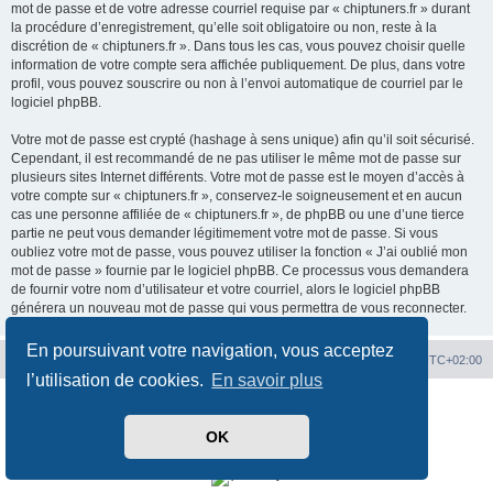
mot de passe et de votre adresse courriel requise par « chiptuners.fr » durant
la procédure d’enregistrement, qu’elle soit obligatoire ou non, reste à la
discrétion de « chiptuners.fr ». Dans tous les cas, vous pouvez choisir quelle
information de votre compte sera affichée publiquement. De plus, dans votre
profil, vous pouvez souscrire ou non à l’envoi automatique de courriel par le
logiciel phpBB.
Votre mot de passe est crypté (hashage à sens unique) afin qu’il soit sécurisé.
Cependant, il est recommandé de ne pas utiliser le même mot de passe sur
plusieurs sites Internet différents. Votre mot de passe est le moyen d’accès à
votre compte sur « chiptuners.fr », conservez-le soigneusement et en aucun
cas une personne affiliée de « chiptuners.fr », de phpBB ou une d’une tierce
partie ne peut vous demander légitimement votre mot de passe. Si vous
oubliez votre mot de passe, vous pouvez utiliser la fonction « J’ai oublié mon
mot de passe » fournie par le logiciel phpBB. Ce processus vous demandera
de fournir votre nom d’utilisateur et votre courriel, alors le logiciel phpBB
générera un nouveau mot de passe qui vous permettra de vous reconnecter.
En poursuivant votre navigation, vous acceptez
Portal
Chiptuners.fr
Heures au format
UTC+02:00
l’utilisation de cookies.
En savoir plus
Développé par
phpBB
® Forum Software © phpBB Limited
Traduit par
phpBB-fr.com
OK
Confidentialité
|
Conditions
Time: 0.018s
| Peak Memory Usage: 1.89 Mio | GZIP: Off