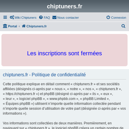
chiptuners.fr
Wiki Chiptuners
FAQ
Nous contacter
Connexion
R
Portal
Chiptuners.fr
e
c
h
Les inscriptions sont fermées
e
r
c
chiptuners.fr - Politique de confidentialité
h
e
Cette politique explique en détail comment « chiptuners.fr » et ses sociétés
r
affiliées (désignés ci-après par « nous », « notre », « nos », « chiptuners.fr »,
« https://chiptuners.fr ») et phpBB (désigné ci-après par « ils », « eux »,
« leur », « logiciel phpBB », « www.phpbb.com », « phpBB Limited »,
« Équipes phpBB ») utilisent n’importe quelle information collectée pendant
n’importe quelle session d’utilisation de votre part (désignée ci-après par « vos
informations »).
Vos informations sont collectées de deux manières. Premièrement, en
naviguant sur « chiptuners.fr », le logiciel phpBB créera un certain nombre de