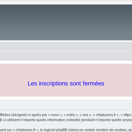
Les inscriptions sont fermées
iliées (désignés ci-après par « nous », « notre », « nos », « chiptuners.fr », « https:/
 utilisent n’importe quelle information collectée pendant n’importe quelle session 
 sur « chiptuners.fr », le logiciel phpBB créera un certain nombre de cookies, qui 