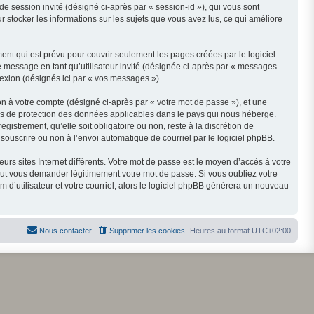
 de session invité (désigné ci-après par « session-id »), qui vous sont
r stocker les informations sur les sujets que vous avez lus, ce qui améliore
nt qui est prévu pour couvrir seulement les pages créées par le logiciel
e message en tant qu’utilisateur invité (désignée ci-après par « messages
nexion (désignés ici par « vos messages »).
on à votre compte (désigné ci-après par « votre mot de passe »), et une
 lois de protection des données applicables dans le pays qui nous héberge.
gistrement, qu’elle soit obligatoire ou non, reste à la discrétion de
 souscrire ou non à l’envoi automatique de courriel par le logiciel phpBB.
rs sites Internet différents. Votre mot de passe est le moyen d’accès à votre
peut vous demander légitimement votre mot de passe. Si vous oubliez votre
 d’utilisateur et votre courriel, alors le logiciel phpBB générera un nouveau
Nous contacter
Supprimer les cookies
Heures au format
UTC+02:00