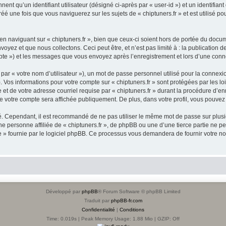
nt qu’un identifiant utilisateur (désigné ci-après par « user-id ») et un identifiant
 une fois que vous naviguerez sur les sujets de « chiptuners.fr » et est utilisé pou
 naviguant sur « chiptuners.fr », bien que ceux-ci soient hors de portée du docume
ez et que nous collectons. Ceci peut être, et n’est pas limité à : la publication d
compte ») et les messages que vous envoyez après l’enregistrement et lors d’une con
ar « votre nom d’utilisateur »), un mot de passe personnel utilisé pour la connexi
»). Vos informations pour votre compte sur « chiptuners.fr » sont protégées par les
et de votre adresse courriel requise par « chiptuners.fr » durant la procédure d’enre
de votre compte sera affichée publiquement. De plus, dans votre profil, vous pouvez
sé. Cependant, il est recommandé de ne pas utiliser le même mot de passe sur plusieu
e personne affiliée de « chiptuners.fr », de phpBB ou une d’une tierce partie ne 
e » fournie par le logiciel phpBB. Ce processus vous demandera de fournir votre nom
Développé par
phpBB
® Forum Software © phpBB Limited
Traduit par
phpBB-fr.com
Confidentialité
|
Conditions
Time: 0.019s
| Peak Memory Usage: 1.88 Mio | GZIP: Off