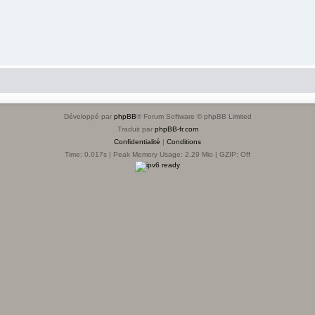
Développé par
phpBB
® Forum Software © phpBB Limited
Traduit par
phpBB-fr.com
Confidentialité
|
Conditions
Time: 0.017s
| Peak Memory Usage: 2.29 Mio | GZIP: Off