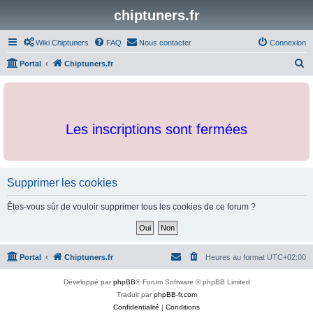
chiptuners.fr
Wiki Chiptuners
FAQ
Nous contacter
Connexion
R
Portal
Chiptuners.fr
e
c
h
Les inscriptions sont fermées
e
r
c
h
Supprimer les cookies
e
Êtes-vous sûr de vouloir supprimer tous les cookies de ce forum ?
r
Portal
Chiptuners.fr
Heures au format
UTC+02:00
Développé par
phpBB
® Forum Software © phpBB Limited
Traduit par
phpBB-fr.com
Confidentialité
|
Conditions