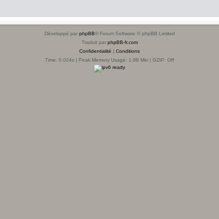
Développé par
phpBB
® Forum Software © phpBB Limited
Traduit par
phpBB-fr.com
Confidentialité
|
Conditions
Time: 0.024s
| Peak Memory Usage: 1.88 Mio | GZIP: Off