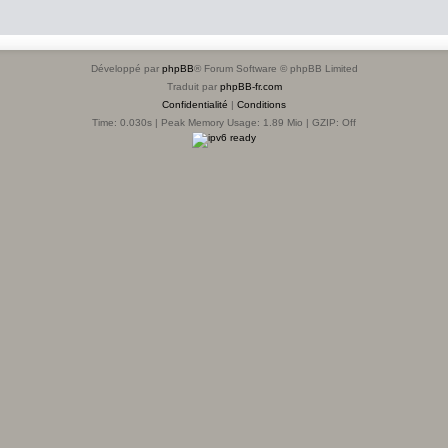
Développé par
phpBB
® Forum Software © phpBB Limited
Traduit par
phpBB-fr.com
Confidentialité
|
Conditions
Time: 0.030s
| Peak Memory Usage: 1.89 Mio | GZIP: Off