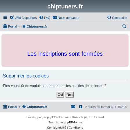
chiptuners.fr
Wiki Chiptuners
FAQ
Nous contacter
Connexion
R
Portal
Chiptuners.fr
e
c
h
Les inscriptions sont fermées
e
r
c
h
Supprimer les cookies
e
Êtes-vous sûr de vouloir supprimer tous les cookies de ce forum ?
r
Portal
Chiptuners.fr
Heures au format
UTC+02:00
Développé par
phpBB
® Forum Software © phpBB Limited
Traduit par
phpBB-fr.com
Confidentialité
|
Conditions