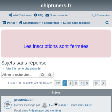
chiptuners.fr
Wiki Chiptuners
FAQ
Nous contacter
Connexion
R
Portal
Chiptuners.fr
Rechercher
Sujets sans réponse
e
c
h
Les inscriptions sont fermées
e
r
c
Sujets sans réponse
h
Aller à la recherche avancée
e
Rechercher
Recherche avancée
r
Page
1
sur
34
1
2
3
4
5
34
Sui
Plus de 1000 résultats ont été trouvés
…
Sujets
presentation !
Dernier message par
«
sam. 15 mars 2025 14:59
furs
Posté dans
Présentation des membres