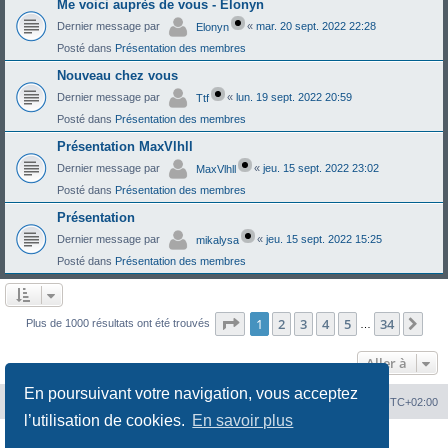
Me voici auprès de vous - Elonyn
Dernier message par
«
mar. 20 sept. 2022 22:28
Elonyn
Posté dans
Présentation des membres
Nouveau chez vous
Dernier message par
«
lun. 19 sept. 2022 20:59
Ttf
Posté dans
Présentation des membres
Présentation MaxVlhll
Dernier message par
«
jeu. 15 sept. 2022 23:02
MaxVlhll
Posté dans
Présentation des membres
Présentation
Dernier message par
«
jeu. 15 sept. 2022 15:25
mikalysa
Posté dans
Présentation des membres
Page
1
sur
34
1
2
3
4
5
34
Sui
Plus de 1000 résultats ont été trouvés
…
Aller à
En poursuivant votre navigation, vous acceptez
Portal
Chiptuners.fr
Heures au format
UTC+02:00
l’utilisation de cookies.
En savoir plus
Développé par
phpBB
® Forum Software © phpBB Limited