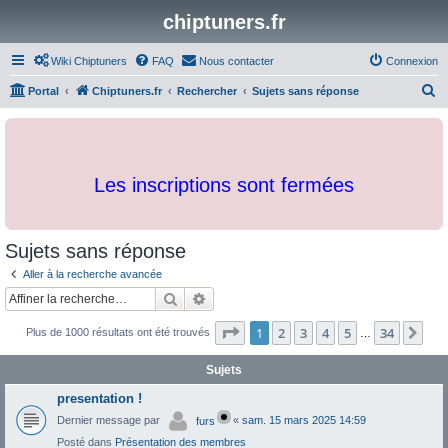
chiptuners.fr
Wiki Chiptuners
FAQ
Nous contacter
Connexion
R
Portal
Chiptuners.fr
Rechercher
Sujets sans réponse
e
c
h
Les inscriptions sont fermées
e
r
c
Sujets sans réponse
h
Aller à la recherche avancée
e
Rechercher
Recherche avancée
r
Page
1
sur
34
1
2
3
4
5
34
Sui
Plus de 1000 résultats ont été trouvés
…
Sujets
presentation !
Dernier message par
«
sam. 15 mars 2025 14:59
furs
Posté dans
Présentation des membres