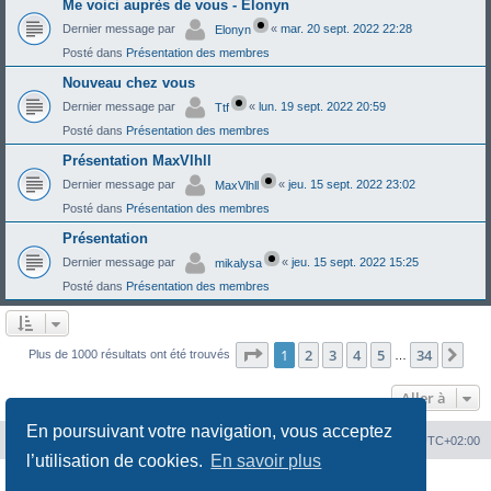
Me voici auprès de vous - Elonyn
Dernier message par
«
mar. 20 sept. 2022 22:28
Elonyn
Posté dans
Présentation des membres
Nouveau chez vous
Dernier message par
«
lun. 19 sept. 2022 20:59
Ttf
Posté dans
Présentation des membres
Présentation MaxVlhll
Dernier message par
«
jeu. 15 sept. 2022 23:02
MaxVlhll
Posté dans
Présentation des membres
Présentation
Dernier message par
«
jeu. 15 sept. 2022 15:25
mikalysa
Posté dans
Présentation des membres
Page
1
sur
34
1
2
3
4
5
34
Sui
Plus de 1000 résultats ont été trouvés
…
Aller à
En poursuivant votre navigation, vous acceptez
Portal
Chiptuners.fr
Heures au format
UTC+02:00
l’utilisation de cookies.
En savoir plus
Développé par
phpBB
® Forum Software © phpBB Limited