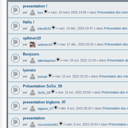
presentation !
par
»
sam. 15 mars 2025 14:59
» dans
Présentation des me
furs
Hello !
par
»
sam. 14 déc. 2024 10:47
» dans
Présentation de
kilou5542
sp6men10
par
»
mar. 27 déc. 2022 03:32
» dans
Présentation de
sp6men10
Bonjours
par
»
mer. 26 oct. 2022 13:19
» dans
Présentation 
bilimolopomo
lyonais
par
»
mer. 12 oct. 2022 22:33
» dans
Présentation des m
lyonais
Présentation SoSo_59
par
»
mer. 12 oct. 2022 20:55
» dans
Présentation des
SoSo_59
presentation bigbore_47
par
»
dim. 9 oct. 2022 00:20
» dans
Présentation des
bigbore_47
presentation
par
»
sam. 8 oct. 2022 22:44
» dans
Présentation
mccormick661