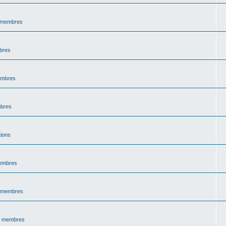
s membres
bres
embres
mbres
tions
membres
s membres
s membres