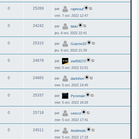
0
25269
par
raphrouf
ven. 7 oct. 2022 12:47
0
24242
par
bloki
jeu. 6 oct. 2022 22:41
0
25315
par
Guizmo33
jeu. 6 oct. 2022 21:39
0
24679
par
stef59273
mer. 5 oct. 2022 21:51
0
24665
par
darkthon
mer. 5 oct. 2022 19:45
0
25337
par
Pyromain
mer. 5 oct. 2022 18:26
0
25718
par
ceecct
mer. 5 oct. 2022 17:41
0
24511
par
Amdmods
mer. 5 oct. 2022 17:18