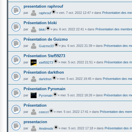
presentation raphrouf
par
»
ven. 7 oct. 2022 12:47
» dans
Présentation des m
raphrouf
Présentation bloki
par
»
jeu. 6 oct. 2022 22:41
» dans
Présentation des membr
bloki
Présentation de Guizmo
par
»
jeu. 6 oct. 2022 21:39
» dans
Présentation des 
Guizmo33
Présentation Stef59273
par
»
mer. 5 oct. 2022 21:51
» dans
Présentation des 
stef59273
Présentation darkthon
par
»
mer. 5 oct. 2022 19:45
» dans
Présentation des m
darkthon
Présentation Pyromain
par
»
mer. 5 oct. 2022 18:26
» dans
Présentation des 
Pyromain
Présentation
par
»
mer. 5 oct. 2022 17:41
» dans
Présentation des me
ceecct
presentacion
par
»
mer. 5 oct. 2022 17:18
» dans
Présentation des 
Amdmods