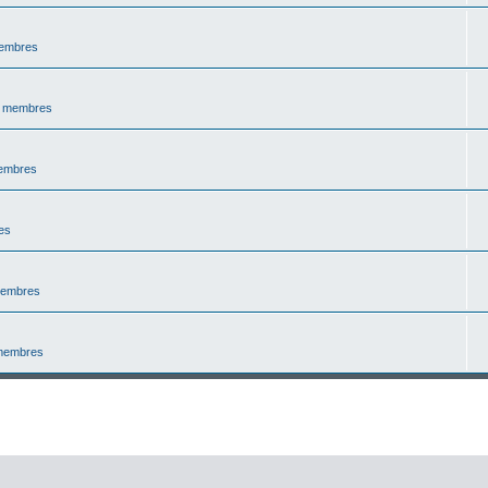
membres
s membres
membres
es
membres
 membres