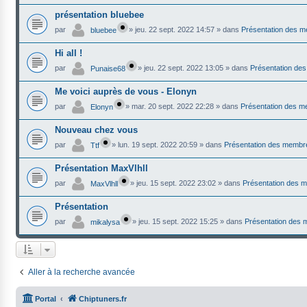
présentation bluebee
par
»
jeu. 22 sept. 2022 14:57
» dans
Présentation des 
bluebee
Hi all !
par
»
jeu. 22 sept. 2022 13:05
» dans
Présentation de
Punaise68
Me voici auprès de vous - Elonyn
par
»
mar. 20 sept. 2022 22:28
» dans
Présentation des 
Elonyn
Nouveau chez vous
par
»
lun. 19 sept. 2022 20:59
» dans
Présentation des membr
Ttf
Présentation MaxVlhll
par
»
jeu. 15 sept. 2022 23:02
» dans
Présentation des 
MaxVlhll
Présentation
par
»
jeu. 15 sept. 2022 15:25
» dans
Présentation des
mikalysa
Aller à la recherche avancée
Portal
Chiptuners.fr