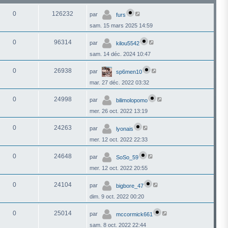
0
126232
par
furs
sam. 15 mars 2025 14:59
0
96314
par
kilou5542
sam. 14 déc. 2024 10:47
0
26938
par
sp6men10
mar. 27 déc. 2022 03:32
0
24998
par
bilimolopomo
mer. 26 oct. 2022 13:19
0
24263
par
lyonais
mer. 12 oct. 2022 22:33
0
24648
par
SoSo_59
mer. 12 oct. 2022 20:55
0
24104
par
bigbore_47
dim. 9 oct. 2022 00:20
0
25014
par
mccormick661
sam. 8 oct. 2022 22:44