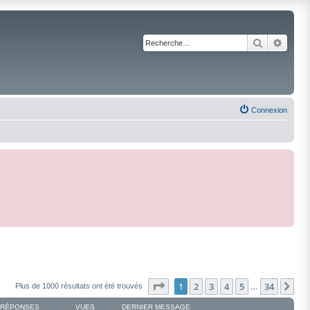
Recherche
Reche
Connexion
Page
1
sur
34
1
2
3
4
5
34
Su
Plus de 1000 résultats ont été trouvés
…
RÉPONSES
VUES
DERNIER MESSAGE