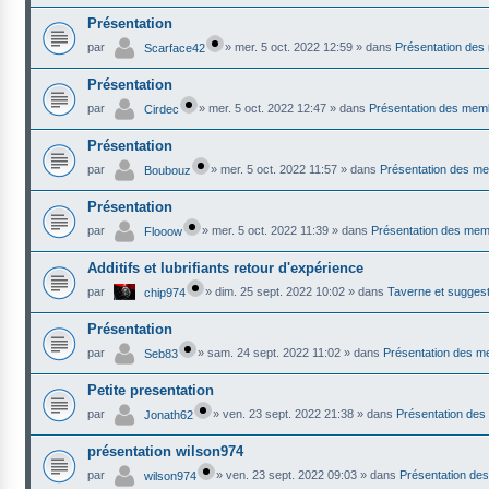
Présentation
par
»
mer. 5 oct. 2022 12:59
» dans
Présentation de
Scarface42
Présentation
par
»
mer. 5 oct. 2022 12:47
» dans
Présentation des mem
Cirdec
Présentation
par
»
mer. 5 oct. 2022 11:57
» dans
Présentation des m
Boubouz
Présentation
par
»
mer. 5 oct. 2022 11:39
» dans
Présentation des me
Flooow
Additifs et lubrifiants retour d'expérience
par
»
dim. 25 sept. 2022 10:02
» dans
Taverne et sugges
chip974
Présentation
par
»
sam. 24 sept. 2022 11:02
» dans
Présentation des 
Seb83
Petite presentation
par
»
ven. 23 sept. 2022 21:38
» dans
Présentation de
Jonath62
présentation wilson974
par
»
ven. 23 sept. 2022 09:03
» dans
Présentation de
wilson974