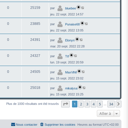
0
25159
par
bluebee
jeu. 22 sept. 2022 14:57
0
23885
par
Punaise68
jeu. 22 sept. 2022 13:05
0
24391
par
Elonyn
mar. 20 sept. 2022 22:28
0
24327
par
Ttf
lun. 19 sept. 2022 20:59
0
24505
par
MaxVlhll
jeu. 15 sept. 2022 23:02
0
25018
par
mikalysa
jeu. 15 sept. 2022 15:25
Page
1
sur
34
1
2
3
4
5
34
Su
Plus de 1000 résultats ont été trouvés
…
Aller à
Nous contacter
Supprimer les cookies
Heures au format
UTC+02:00