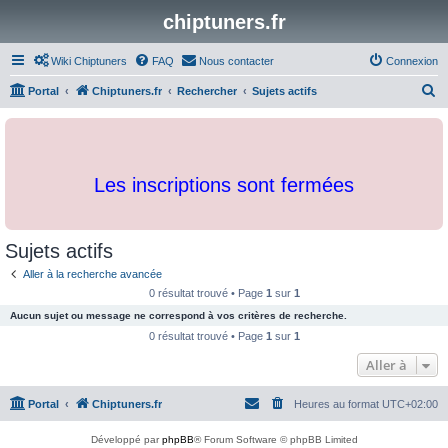
chiptuners.fr
Wiki Chiptuners
FAQ
Nous contacter
Connexion
R
Portal
Chiptuners.fr
Rechercher
Sujets actifs
e
c
h
Les inscriptions sont fermées
e
r
c
Sujets actifs
h
Aller à la recherche avancée
e
0 résultat trouvé • Page
1
sur
1
r
Aucun sujet ou message ne correspond à vos critères de recherche.
0 résultat trouvé • Page
1
sur
1
Aller à
Portal
Chiptuners.fr
Heures au format
UTC+02:00
Développé par
phpBB
® Forum Software © phpBB Limited