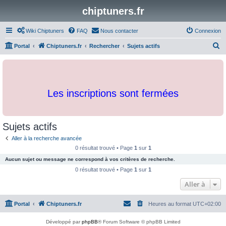
chiptuners.fr
Wiki Chiptuners
FAQ
Nous contacter
Connexion
R
Portal
Chiptuners.fr
Rechercher
Sujets actifs
e
c
h
Les inscriptions sont fermées
e
r
c
Sujets actifs
h
Aller à la recherche avancée
e
0 résultat trouvé • Page
1
sur
1
r
Aucun sujet ou message ne correspond à vos critères de recherche.
0 résultat trouvé • Page
1
sur
1
Aller à
Portal
Chiptuners.fr
Heures au format
UTC+02:00
Développé par
phpBB
® Forum Software © phpBB Limited