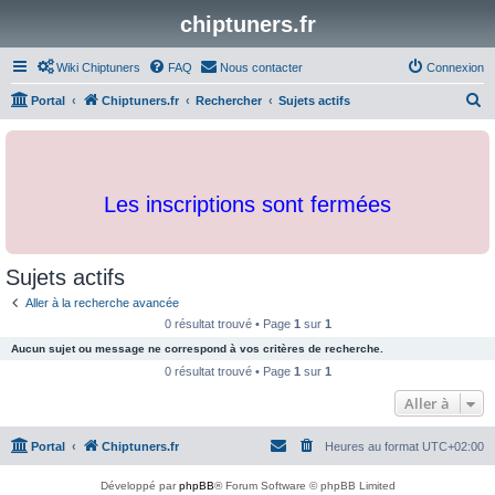
chiptuners.fr
Wiki Chiptuners
FAQ
Nous contacter
Connexion
R
Portal
Chiptuners.fr
Rechercher
Sujets actifs
e
c
h
Les inscriptions sont fermées
e
r
c
Sujets actifs
h
Aller à la recherche avancée
e
0 résultat trouvé • Page
1
sur
1
r
Aucun sujet ou message ne correspond à vos critères de recherche.
0 résultat trouvé • Page
1
sur
1
Aller à
Portal
Chiptuners.fr
Heures au format
UTC+02:00
Développé par
phpBB
® Forum Software © phpBB Limited