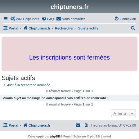
chiptuners.fr
Wiki Chiptuners
FAQ
Nous contacter
Connexion
R
Portal
Chiptuners.fr
Rechercher
Sujets actifs
e
c
h
Les inscriptions sont fermées
e
r
c
Sujets actifs
h
Aller à la recherche avancée
e
0 résultat trouvé • Page
1
sur
1
r
Aucun sujet ou message ne correspond à vos critères de recherche.
0 résultat trouvé • Page
1
sur
1
Aller à
Portal
Chiptuners.fr
Heures au format
UTC+02:00
Développé par
phpBB
® Forum Software © phpBB Limited