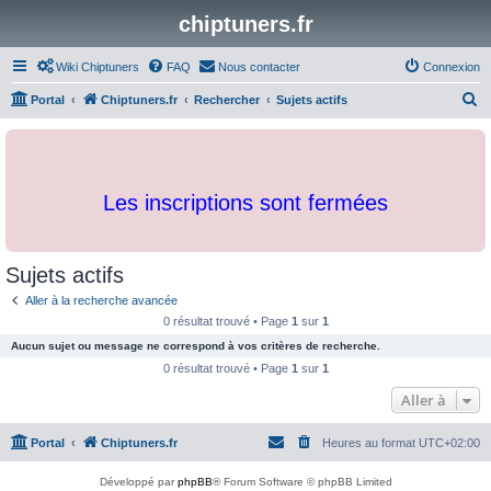
chiptuners.fr
Wiki Chiptuners
FAQ
Nous contacter
Connexion
R
Portal
Chiptuners.fr
Rechercher
Sujets actifs
e
c
h
Les inscriptions sont fermées
e
r
c
Sujets actifs
h
Aller à la recherche avancée
e
0 résultat trouvé • Page
1
sur
1
r
Aucun sujet ou message ne correspond à vos critères de recherche.
0 résultat trouvé • Page
1
sur
1
Aller à
Portal
Chiptuners.fr
Heures au format
UTC+02:00
Développé par
phpBB
® Forum Software © phpBB Limited