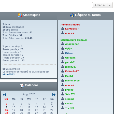
Aller à
Statistiques
L’équipe du forum
Totals
Administrateurs
185113
messages
KaKtuSs77
16096
sujets
Total Announcements:
41
nonock
Total Stickies:
97
Total Attachments:
41243
Modérateurs globaux
Angebenoit
Topics per day:
2
dyljet
Posts per day:
28
Users per day:
1
Gibon
Topics per user:
3
Posts per user:
37
Gillouxx
Posts per topic:
12
gsxair11
john9357
5064
membres
KaKtuSs77
Le membre enregistré le plus récent est
kilou5542
.
Mach1
michel3400
Calendar
nonock
phm59
Aug. 2026
Seb.974
Su
Mo
Tu
We
Th
Fr
Sa
stopino
1
switch
2
3
4
5
6
7
8
9
10
11
12
13
14
15
TheDSI
16
17
18
19
20
21
22
23
24
25
26
27
28
29