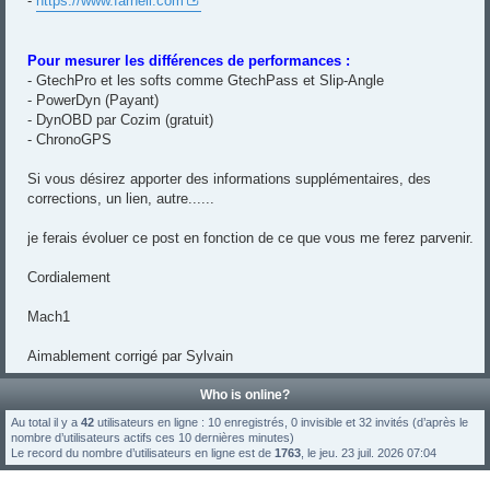
-
https://www.farnell.com
Pour mesurer les différences de performances :
- GtechPro et les softs comme GtechPass et Slip-Angle
- PowerDyn (Payant)
- DynOBD par Cozim (gratuit)
- ChronoGPS
Si vous désirez apporter des informations supplémentaires, des
corrections, un lien, autre......
je ferais évoluer ce post en fonction de ce que vous me ferez parvenir.
Cordialement
Mach1
Aimablement corrigé par Sylvain
Who is online?
Au total il y a
42
utilisateurs en ligne : 10 enregistrés, 0 invisible et 32 invités (d’après le
nombre d’utilisateurs actifs ces 10 dernières minutes)
Le record du nombre d’utilisateurs en ligne est de
1763
, le jeu. 23 juil. 2026 07:04