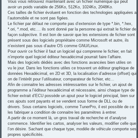
Vous vous retrouvez maintenant avec un fichier numérique qui peut
avoir un poids variable de 256Ko, 512Ko, 1024Ko, 2048Ko.
Ces tailles de fichier évoluent en fonction des technologies appliquées a
l’automobile et ne sont pas figées.
Le fichier par défaut ne comporte pas d’extension de type *.bin, *.hex,
*.ori, *.mod, etc.... ils sont donné par la personne qui extrait le fichier de
façon subjective. Il est bon de savoir que les extensions de fichier sont
présent sous des logiciels propriétaire comme Microsoft et autre, ils
n’existent pas sous d’autre OS comme GNU/Linux.
Pour ouvrir ce fichier il faut un logiciel qui comprenne le fichier, en fait
n’importe quel logiciel éditeur hexadécimal pourrait faire l’affaire.
Mais des logiciels dédiés avec des fonctions avancées bien utiles on
vu le jour. Dans les fonctions utiles ce trouvent un éditeur graphique de
données Hexadécimal, en 2D et 3D, la localisation d’adresse (offset) qui
on de l’intérêt pour l’utilisateur, comparateur de fichier, etc...
Afin de connaitre les adresses intéressantes sur le fichier, un ajout de
programme a l’éditeur hexadécimal et nécessaire, ainsi chaque type de
fichier extrait d’ECU possède un ajout pour le logiciel principal, bien sur
ces ajouts sont payants et se vendent sous forme de DLL ou de
drivers. Sous certains logiciels, comme TunerPro, il est possible de ce
les fabriquer a condition de connaitre les paramètres à entrer.
A partir de ce moment là, un gros travail de recherche et d’analyse
commence. Identifier les cartos, analyser les valeurs, modifier celle que
l’on désire. Sachant que chaque type, modèle de véhicule comporte ses
propres spécificités.