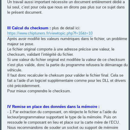
Un travail aussi important nécessite un document entièrement dédié a
lui seul, c’est pour cela que nous en dirons pas plus sur ce sujet dans
le présent document.
III Calcul du checksum :
plus de detail ici:
https://www.chiptuners.fr/viewtopic.php?f=16&t=10
Après avoir modifié les valeurs numériques dans le fichier, un problème
majeur se pose.
Le fichier original comporte à une adresse précise une valeur, le
checksum, validant l’intégrité du fichier.
Si une valeur du fichier original est modifiée la valeur de ce checksum
n’est plus valide, donc la partie du programme refusera le démarrage du
véhicule.
Il faut donc recalculer le cheksum pour valider le fichier final. Cela se
fait a l’aide d’un logiciel supplémentaire comme pour les DLL et drivers
cité précédemment.
Pour mieux comprendre le checksum.
IV Remise en place des données dans la mémoire :
- 1 Par extraction du composant, on réinjecte le fichier a l’aide du
lecteur/programmateur supportant le type de la mémoire. Puis on
ressoude le composant en lieu et place sur la carte mère de l’ECU.
Nous recommandons de souder un socket ou support de mémoire