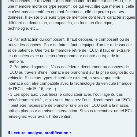
Les données ce trouvent sur un composant, a l’intérieur de l’ECU, sur
une mémoire morte de type eeprom, ce qui veut dire que même si celle
ci n’est pas alimenté en courant électrique, elle ne perdra pas ses
données. Il existe plusieurs type de mémoire dont leurs caractéristiques
diffèrent en dimension, en capacités, en fonction électrique,
technologie, etc....
- 1 Par extraction du composant, Il faut déposer, le composant ou se
trouve les données. Pour ce faire il faut s’équiper d’un fer a dessouder
et de patience. Une fois la mémoire retiré de l’ECU, il faut en extraire
les données avec un lecteur/programmeur adapté au type de la
mémoire.
- 2 Par prise diagnostic, Vous accèderez directement au données de
l’ECU au travers d’une interface se branchant sur la prise diagnostic du
véhicule. Plusieurs types d’interface existent, a savoir que cette
interface doit être compatible avec la technologie du véhicule (marque
de l’ECU, edc15, 16, etc...).
- 3 Les spéciaux, vous lisez le calculateur avec l’outillage du cas
précédemment cité , mais vous branchez l’outil directement sur l’ECU,
il peut être nécessaire de brancher une pin de l’ECU soit a la masse,
soit au plus pour autoriser l’intervention. Si vous rencontrez un tel ECU
renseignez vous avant l’intervention.
II Lecture, analyse, modification :