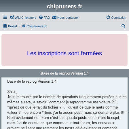
chiptuners.fr
Wiki Chiptuners
FAQ
Nous contacter
Connexion
R
Portal
Chiptuners.fr
e
c
h
Les inscriptions sont fermées
e
r
c
Base de la reprog Version 1.4
h
Base de la reprog Version 1.4
e
r
Salut,
Je suis troublé par le nombre de questions fréquemment posées sur les
mêmes sujets, a savoir ’’comment je reprogramme ma voiture ? ’’,
’’qu’est ce que je fait du fichier ? ’’, ’’qu’est ce que je mets comme
valeur ? ’’ ou encore ’’ ben, j’ai lu aucun post, mais ça démarre plus !!! ’’
Bien évidement ce forum n’est fait que de posts qui traitent le sujet,
mais fort de constater, que comme sur tout forum, les nouveaux
arrivant ne lisent que rarement les posts déjà existant et demande