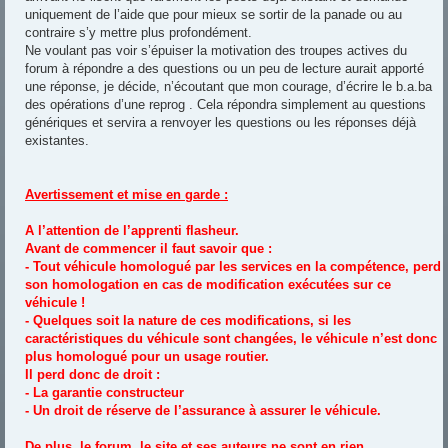
uniquement de l’aide que pour mieux se sortir de la panade ou au
contraire s’y mettre plus profondément.
Ne voulant pas voir s’épuiser la motivation des troupes actives du
forum à répondre a des questions ou un peu de lecture aurait apporté
une réponse, je décide, n’écoutant que mon courage, d’écrire le b.a.ba
des opérations d’une reprog . Cela répondra simplement au questions
génériques et servira a renvoyer les questions ou les réponses déjà
existantes.
Avertissement et mise en garde :
A l’attention de l’apprenti flasheur.
Avant de commencer il faut savoir que :
- Tout véhicule homologué par les services en la compétence, perd
son homologation en cas de modification exécutées sur ce
véhicule !
- Quelques soit la nature de ces modifications, si les
caractéristiques du véhicule sont changées, le véhicule n’est donc
plus homologué pour un usage routier.
Il perd donc de droit :
- La garantie constructeur
- Un droit de réserve de l’assurance à assurer le véhicule.
De plus, le forum, le site et ses auteurs ne sont en rien