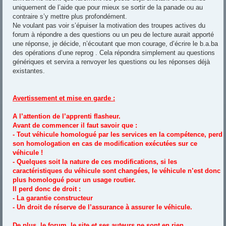
uniquement de l’aide que pour mieux se sortir de la panade ou au
contraire s’y mettre plus profondément.
Ne voulant pas voir s’épuiser la motivation des troupes actives du
forum à répondre a des questions ou un peu de lecture aurait apporté
une réponse, je décide, n’écoutant que mon courage, d’écrire le b.a.ba
des opérations d’une reprog . Cela répondra simplement au questions
génériques et servira a renvoyer les questions ou les réponses déjà
existantes.
Avertissement et mise en garde :
A l’attention de l’apprenti flasheur.
Avant de commencer il faut savoir que :
- Tout véhicule homologué par les services en la compétence, perd
son homologation en cas de modification exécutées sur ce
véhicule !
- Quelques soit la nature de ces modifications, si les
caractéristiques du véhicule sont changées, le véhicule n’est donc
plus homologué pour un usage routier.
Il perd donc de droit :
- La garantie constructeur
- Un droit de réserve de l’assurance à assurer le véhicule.
De plus, le forum, le site et ses auteurs ne sont en rien