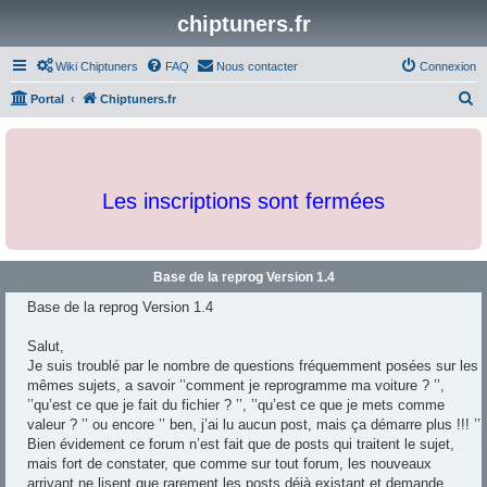
chiptuners.fr
Wiki Chiptuners
FAQ
Nous contacter
Connexion
R
Portal
Chiptuners.fr
e
c
h
Les inscriptions sont fermées
e
r
c
Base de la reprog Version 1.4
h
Base de la reprog Version 1.4
e
r
Salut,
Je suis troublé par le nombre de questions fréquemment posées sur les
mêmes sujets, a savoir ’’comment je reprogramme ma voiture ? ’’,
’’qu’est ce que je fait du fichier ? ’’, ’’qu’est ce que je mets comme
valeur ? ’’ ou encore ’’ ben, j’ai lu aucun post, mais ça démarre plus !!! ’’
Bien évidement ce forum n’est fait que de posts qui traitent le sujet,
mais fort de constater, que comme sur tout forum, les nouveaux
arrivant ne lisent que rarement les posts déjà existant et demande