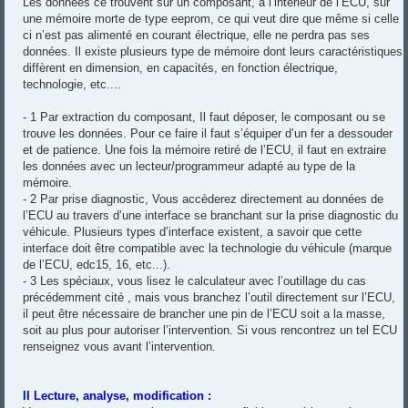
Les données ce trouvent sur un composant, a l’intérieur de l’ECU, sur
une mémoire morte de type eeprom, ce qui veut dire que même si celle
ci n’est pas alimenté en courant électrique, elle ne perdra pas ses
données. Il existe plusieurs type de mémoire dont leurs caractéristiques
diffèrent en dimension, en capacités, en fonction électrique,
technologie, etc....
- 1 Par extraction du composant, Il faut déposer, le composant ou se
trouve les données. Pour ce faire il faut s’équiper d’un fer a dessouder
et de patience. Une fois la mémoire retiré de l’ECU, il faut en extraire
les données avec un lecteur/programmeur adapté au type de la
mémoire.
- 2 Par prise diagnostic, Vous accèderez directement au données de
l’ECU au travers d’une interface se branchant sur la prise diagnostic du
véhicule. Plusieurs types d’interface existent, a savoir que cette
interface doit être compatible avec la technologie du véhicule (marque
de l’ECU, edc15, 16, etc...).
- 3 Les spéciaux, vous lisez le calculateur avec l’outillage du cas
précédemment cité , mais vous branchez l’outil directement sur l’ECU,
il peut être nécessaire de brancher une pin de l’ECU soit a la masse,
soit au plus pour autoriser l’intervention. Si vous rencontrez un tel ECU
renseignez vous avant l’intervention.
II Lecture, analyse, modification :