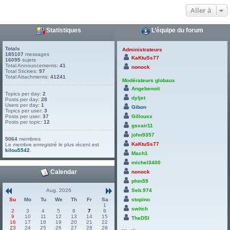
Aller à
Statistiques
L’équipe du forum
Totals
Administrateurs
185107
messages
KaKtuSs77
16095
sujets
Total Announcements:
41
nonock
Total Stickies:
97
Total Attachments:
41241
Modérateurs globaux
Angebenoit
Topics per day:
2
dyljet
Posts per day:
28
Users per day:
1
Gibon
Topics per user:
3
Posts per user:
37
Gillouxx
Posts per topic:
12
gsxair11
john9357
5064
membres
KaKtuSs77
Le membre enregistré le plus récent est
kilou5542
.
Mach1
michel3400
Calendar
nonock
phm59
Aug. 2026
Seb.974
Su
Mo
Tu
We
Th
Fr
Sa
stopino
1
switch
2
3
4
5
6
7
8
9
10
11
12
13
14
15
TheDSI
16
17
18
19
20
21
22
23
24
25
26
27
28
29