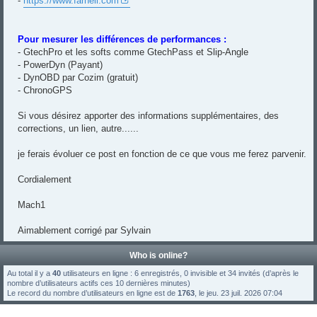
-
https://www.farnell.com
Pour mesurer les différences de performances :
- GtechPro et les softs comme GtechPass et Slip-Angle
- PowerDyn (Payant)
- DynOBD par Cozim (gratuit)
- ChronoGPS
Si vous désirez apporter des informations supplémentaires, des
corrections, un lien, autre......
je ferais évoluer ce post en fonction de ce que vous me ferez parvenir.
Cordialement
Mach1
Aimablement corrigé par Sylvain
Who is online?
Au total il y a
40
utilisateurs en ligne : 6 enregistrés, 0 invisible et 34 invités (d’après le
nombre d’utilisateurs actifs ces 10 dernières minutes)
Le record du nombre d’utilisateurs en ligne est de
1763
, le jeu. 23 juil. 2026 07:04