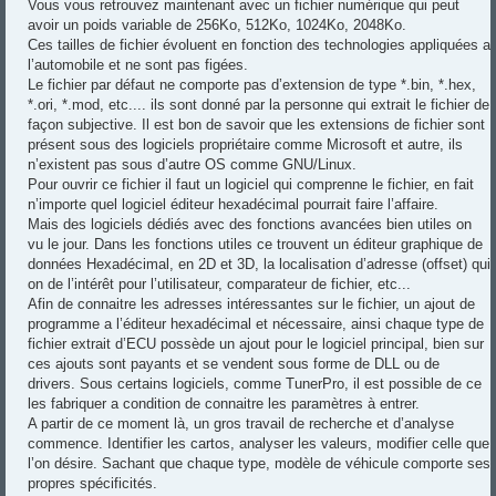
Vous vous retrouvez maintenant avec un fichier numérique qui peut
avoir un poids variable de 256Ko, 512Ko, 1024Ko, 2048Ko.
Ces tailles de fichier évoluent en fonction des technologies appliquées a
l’automobile et ne sont pas figées.
Le fichier par défaut ne comporte pas d’extension de type *.bin, *.hex,
*.ori, *.mod, etc.... ils sont donné par la personne qui extrait le fichier de
façon subjective. Il est bon de savoir que les extensions de fichier sont
présent sous des logiciels propriétaire comme Microsoft et autre, ils
n’existent pas sous d’autre OS comme GNU/Linux.
Pour ouvrir ce fichier il faut un logiciel qui comprenne le fichier, en fait
n’importe quel logiciel éditeur hexadécimal pourrait faire l’affaire.
Mais des logiciels dédiés avec des fonctions avancées bien utiles on
vu le jour. Dans les fonctions utiles ce trouvent un éditeur graphique de
données Hexadécimal, en 2D et 3D, la localisation d’adresse (offset) qui
on de l’intérêt pour l’utilisateur, comparateur de fichier, etc...
Afin de connaitre les adresses intéressantes sur le fichier, un ajout de
programme a l’éditeur hexadécimal et nécessaire, ainsi chaque type de
fichier extrait d’ECU possède un ajout pour le logiciel principal, bien sur
ces ajouts sont payants et se vendent sous forme de DLL ou de
drivers. Sous certains logiciels, comme TunerPro, il est possible de ce
les fabriquer a condition de connaitre les paramètres à entrer.
A partir de ce moment là, un gros travail de recherche et d’analyse
commence. Identifier les cartos, analyser les valeurs, modifier celle que
l’on désire. Sachant que chaque type, modèle de véhicule comporte ses
propres spécificités.