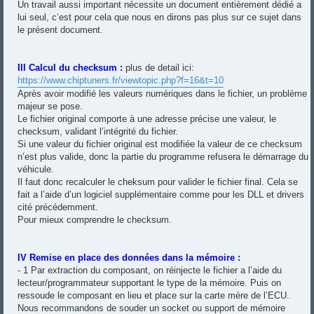
Un travail aussi important nécessite un document entièrement dédié a
lui seul, c’est pour cela que nous en dirons pas plus sur ce sujet dans
le présent document.
III Calcul du checksum :
plus de detail ici:
https://www.chiptuners.fr/viewtopic.php?f=16&t=10
Après avoir modifié les valeurs numériques dans le fichier, un problème
majeur se pose.
Le fichier original comporte à une adresse précise une valeur, le
checksum, validant l’intégrité du fichier.
Si une valeur du fichier original est modifiée la valeur de ce checksum
n’est plus valide, donc la partie du programme refusera le démarrage du
véhicule.
Il faut donc recalculer le cheksum pour valider le fichier final. Cela se
fait a l’aide d’un logiciel supplémentaire comme pour les DLL et drivers
cité précédemment.
Pour mieux comprendre le checksum.
IV Remise en place des données dans la mémoire :
- 1 Par extraction du composant, on réinjecte le fichier a l’aide du
lecteur/programmateur supportant le type de la mémoire. Puis on
ressoude le composant en lieu et place sur la carte mère de l’ECU.
Nous recommandons de souder un socket ou support de mémoire