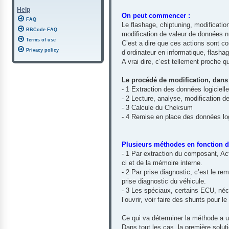
Help
On peut commencer :
FAQ
Le flashage, chiptuning, modification 
BBCode FAQ
modification de valeur de données 
Terms of use
C’est a dire que ces actions sont co
Privacy policy
d’ordinateur en informatique, flasha
A vrai dire, c’est tellement proche
Le procédé de modification, dans 
- 1 Extraction des données logiciell
- 2 Lecture, analyse, modification 
- 3 Calcule du Cheksum
- 4 Remise en place des données log
Plusieurs méthodes en fonction du
- 1 Par extraction du composant, Ac
ci et de la mémoire interne.
- 2 Par prise diagnostic, c’est le r
prise diagnostic du véhicule.
- 3 Les spéciaux, certains ECU, néce
l’ouvrir, voir faire des shunts pour le
Ce qui va déterminer la méthode a ut
Dans tout les cas, la première solu