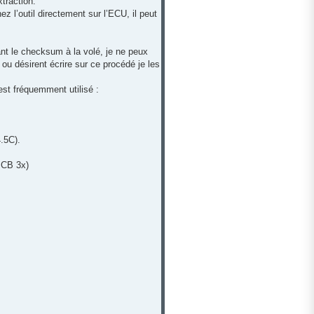
xtraction.
 l’outil directement sur l’ECU, il peut
lant le checksum à la volé, je ne peux
u désirent écrire sur ce procédé je les
est fréquemment utilisé :
.5C).
PCB 3x)