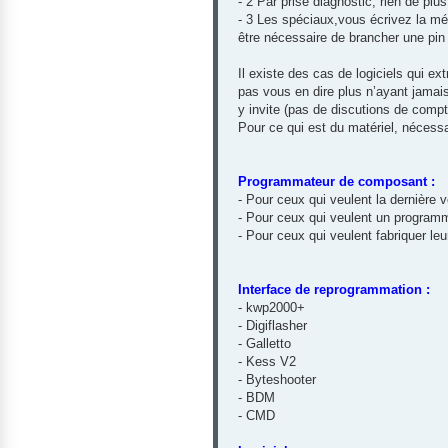
- 2 Par prise diagnostic, rien de plus 
- 3 Les spéciaux,vous écrivez la mé
être nécessaire de brancher une pin d
Il existe des cas de logiciels qui ex
pas vous en dire plus n’ayant jamai
y invite (pas de discutions de comp
Pour ce qui est du matériel, nécessa
Programmateur de composant :
- Pour ceux qui veulent la dernière
- Pour ceux qui veulent un programm
- Pour ceux qui veulent fabriquer 
Interface de reprogrammation :
- kwp2000+
- Digiflasher
- Galletto
- Kess V2
- Byteshooter
- BDM
- CMD