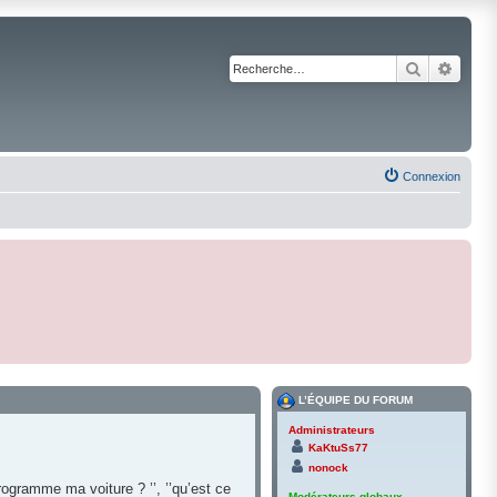
Recherche
Reche
Connexion
L’ÉQUIPE DU FORUM
Administrateurs
KaKtuSs77
nonock
ogramme ma voiture ? ’’, ’’qu’est ce
Modérateurs globaux