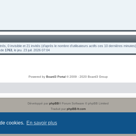
strés, 0 invisible et 21 invités (d’après le nombre d’utilisateurs actifs ces 10 dernières minutes
t de
1763
, le jeu. 23 juil. 2026 07:04
Powered by
Board3 Portal
© 2009 - 2020 Board3 Group
Développé par
phpBB
® Forum Software © phpBB Limited
Traduit par
phpBB-fr.com
Confidentialité
|
Conditions
Time: 0.038s
| Peak Memory Usage: 2.38 Mio | GZIP: Off
 de cookies.
En savoir plus