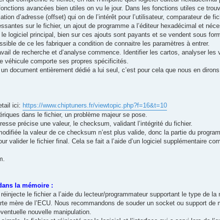
onctions avancées bien utiles on vu le jour. Dans les fonctions utiles ce tro
ion d’adresse (offset) qui on de l’intérêt pour l’utilisateur, comparateur de fich
essantes sur le fichier, un ajout de programme a l’éditeur hexadécimal et néce
le logiciel principal, bien sur ces ajouts sont payants et se vendent sous fo
ssible de ce les fabriquer a condition de connaitre les paramètres à entrer.
vail de recherche et d’analyse commence. Identifier les cartos, analyser les va
 véhicule comporte ses propres spécificités.
 un document entièrement dédié a lui seul, c’est pour cela que nous en dirons
tail ici:
https://www.chiptuners.fr/viewtopic.php?f=16&t=10
ériques dans le fichier, un problème majeur se pose.
resse précise une valeur, le checksum, validant l’intégrité du fichier.
t modifiée la valeur de ce checksum n’est plus valide, donc la partie du progr
ur valider le fichier final. Cela se fait a l’aide d’un logiciel supplémentaire c
m.
dans la mémoire :
réinjecte le fichier a l’aide du lecteur/programmateur supportant le type de l
carte mère de l’ECU. Nous recommandons de souder un socket ou support de 
entuelle nouvelle manipulation.