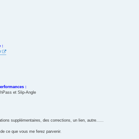
 :
r
performances :
hPass et Slip-Angle
ions supplémentaires, des corrections, un lien, autre......
n de ce que vous me ferez parvenir.