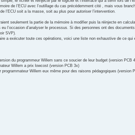
simple, le fichier et réinjecté par le logiciel et l’interface qui a servi lors de l’e
moire de l’ECU avec l’outillage du cas précédemment cité , mais vous branchez
e l’ECU soit a la masse, soit au plus pour autoriser l’intervention.
traient seulement la partie de la mémoire à modifier puis la réinjecte en calcu
s eu l’occasion d’analyser le processus. Si des personnes ont des documents o
toir SVP).
ire a exécuter toute ces opérations, voici une liste non exhaustive de ce qui 
 version du programmeur Willem sans ce soucier de leur budget (version PCB 4
ateur Willem a prix lowcost (version PCB 3x)
leur programmateur Willem eux même pour des raisons pédagogiques (version 