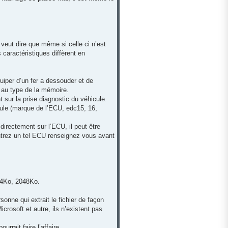
veut dire que même si celle ci n’est
 caractéristiques diffèrent en
uiper d’un fer a dessouder et de
é au type de la mémoire.
 sur la prise diagnostic du véhicule.
icule (marque de l’ECU, edc15, 16,
directement sur l’ECU, il peut être
ontrez un tel ECU renseignez vous avant
24Ko, 2048Ko.
sonne qui extrait le fichier de façon
crosoft et autre, ils n’existent pas
urrait faire l’affaire.