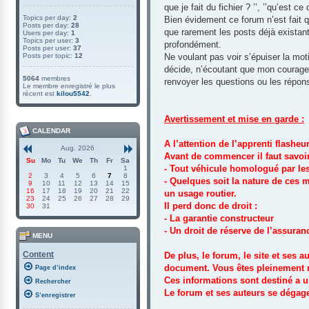
que je fait du fichier ? ’’, ’’qu’est 
Topics per day:
2
Bien évidement ce forum n’est fait q
Posts per day:
28
que rarement les posts déjà existan
Users per day:
1
Topics per user:
3
profondément.
Posts per user:
37
Posts per topic:
12
Ne voulant pas voir s’épuiser la mot
décide, n’écoutant que mon courage,
5064
membres
renvoyer les questions ou les répon
Le membre enregistré le plus
récent est
kilou5542
.
Avertissement et mise en garde :
CALENDAR
A l’attention de l’apprenti flasheur
Aug. 2026
Avant de commencer il faut savoir
Su
Mo
Tu
We
Th
Fr
Sa
- Tout véhicule homologué par le
1
2
3
4
5
6
7
8
- Quelques soit la nature de ces 
9
10
11
12
13
14
15
16
17
18
19
20
21
22
un usage routier.
23
24
25
26
27
28
29
Il perd donc de droit :
30
31
- La garantie constructeur
- Un droit de réserve de l’assuran
MENU
Content
De plus, le forum, le site et ses
document. Vous êtes pleinement re
Page d’index
Ces informations sont destiné a 
Rechercher
Le forum et ses auteurs se dégage
S’enregistrer