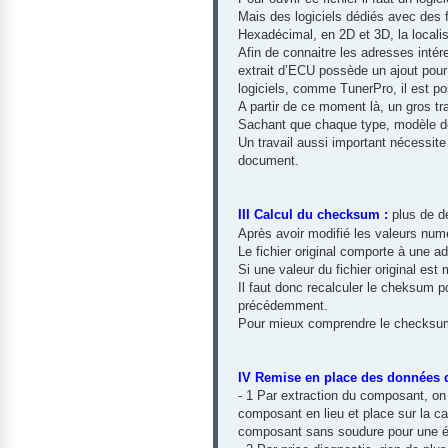
Mais des logiciels dédiés avec des f
Hexadécimal, en 2D et 3D, la localisat
Afin de connaitre les adresses intér
extrait d’ECU possède un ajout pour 
logiciels, comme TunerPro, il est po
A partir de ce moment là, un gros tra
Sachant que chaque type, modèle de
Un travail aussi important nécessite
document.
III Calcul du checksum :
plus de de
Après avoir modifié les valeurs num
Le fichier original comporte à une ad
Si une valeur du fichier original es
Il faut donc recalculer le cheksum po
précédemment.
Pour mieux comprendre le checksu
IV Remise en place des données 
- 1 Par extraction du composant, on 
composant en lieu et place sur la 
composant sans soudure pour une év