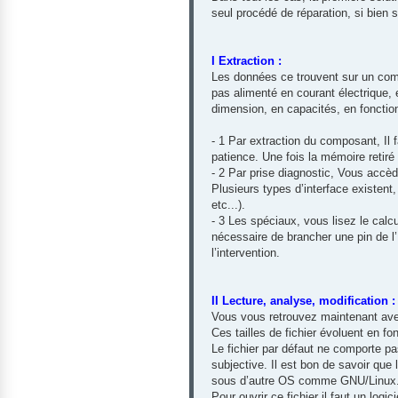
seul procédé de réparation, si bien s
I Extraction :
Les données ce trouvent sur un comp
pas alimenté en courant électrique, 
dimension, en capacités, en fonction 
- 1 Par extraction du composant, Il 
patience. Une fois la mémoire retiré
- 2 Par prise diagnostic, Vous accèd
Plusieurs types d’interface existent
etc...).
- 3 Les spéciaux, vous lisez le calc
nécessaire de brancher une pin de l’
l’intervention.
II Lecture, analyse, modification :
Vous vous retrouvez maintenant ave
Ces tailles de fichier évoluent en f
Le fichier par défaut ne comporte pas 
subjective. Il est bon de savoir que 
sous d’autre OS comme GNU/Linux
Pour ouvrir ce fichier il faut un logic