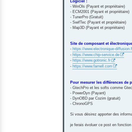
Logiciel :
- WinOls (Payant et propriétaire)
- ECM2001 (Payant et propriétaire)
- TunerPro (Gratuit)
- SwifTec (Payant et propriétaire)
- Map3D (Payant et propriétaire)
Site de composant et électronique
-
https://www.electronique-diffusion.f
-
https://www.chip-service.de
-
https://www.gotronic.fr
-
https://www.farnell.com
Pour mesurer les différences de 
- GtechPro et les softs comme Gtec
- PowerDyn (Payant)
- DynOBD par Cozim (gratuit)
- ChronoGPS
Si vous désirez apporter des informat
je ferais évoluer ce post en fonctio