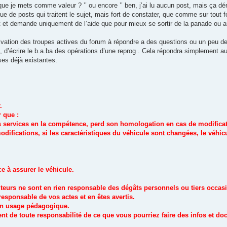
ce que je mets comme valeur ? ’’ ou encore ’’ ben, j’ai lu aucun post, mais ça dém
ue de posts qui traitent le sujet, mais fort de constater, que comme sur tout f
t et demande uniquement de l’aide que pour mieux se sortir de la panade ou au
ivation des troupes actives du forum à répondre a des questions ou un peu de 
 d’écrire le b.a.ba des opérations d’une reprog . Cela répondra simplement au
ses déjà existantes.
.
 que :
s services en la compétence, perd son homologation en cas de modificat
modifications, si les caractéristiques du véhicule sont changées, le véh
ce à assurer le véhicule.
 auteurs ne sont en rien responsable des dégâts personnels ou tiers occa
sponsable de vos actes et en êtes avertis.
un usage pédagogique.
nt de toute responsabilité de ce que vous pourriez faire des infos et doc