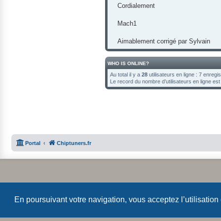
Cordialement
Mach1
Aimablement corrigé par Sylvain
WHO IS ONLINE?
Au total il y a
28
utilisateurs en ligne : 7 enregi
Le record du nombre d’utilisateurs en ligne es
Portal
Chiptuners.fr
En poursuivant votre navigation, vous acceptez l’utilisation