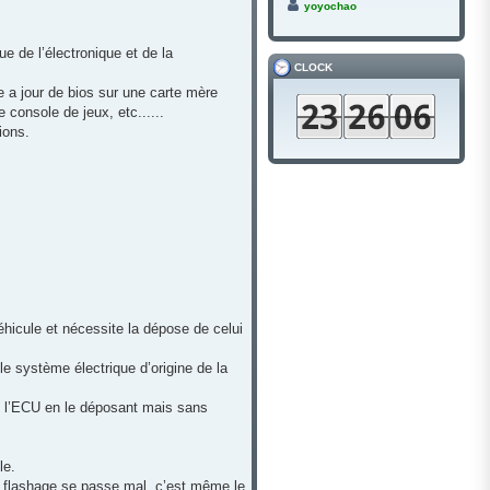
yoyochao
ue de l’électronique et de la
CLOCK
e a jour de bios sur une carte mère
console de jeux, etc......
ions.
hicule et nécessite la dépose de celui
le système électrique d’origine de la
ire l’ECU en le déposant mais sans
le.
n flashage se passe mal, c’est même le