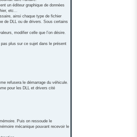
uvent un éditeur graphique de données
ier, etc...
ssaire, ainsi chaque type de fichier
rme de DLL ou de drivers. Sous certains
leurs, modifier celle que l’on désire.
 pas plus sur ce sujet dans le présent
amme refusera le démarrage du véhicule.
omme pour les DLL et drivers cité
a mémoire. Puis on ressoude le
mémoire mécanique pouvant recevoir le