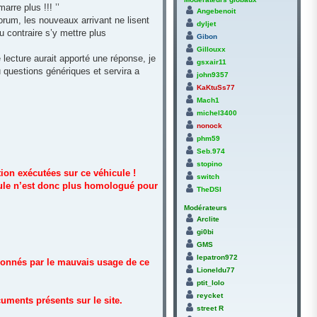
arre plus !!! ’’
Angebenoit
orum, les nouveaux arrivant ne lisent
dyljet
 contraire s’y mettre plus
Gibon
Gillouxx
lecture aurait apporté une réponse, je
gsxair11
 questions génériques et servira a
john9357
KaKtuSs77
Mach1
michel3400
nonock
phm59
Seb.974
stopino
ion exécutées sur ce véhicule !
switch
icule n’est donc plus homologué pour
TheDSI
Modérateurs
Arclite
gi0bi
GMS
lepatron972
sionnés par le mauvais usage de ce
Lioneldu77
ptit_lolo
reycket
uments présents sur le site.
street R