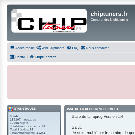
chiptuners.fr
Comprendre le chiptuning
Accès rapide
Wiki Chiptuners
FAQ
Nous contacter
Portal
Chiptuners.fr
STATISTIQUES
BASE DE LA REPROG VERSION 1.4
Base de la reprog Version 1.4
Totals
185107
messages
16095
sujets
Total Announcements:
41
Salut,
Total Stickies:
97
Je suis troublé par le nombre de qu
Total Attachments:
41241