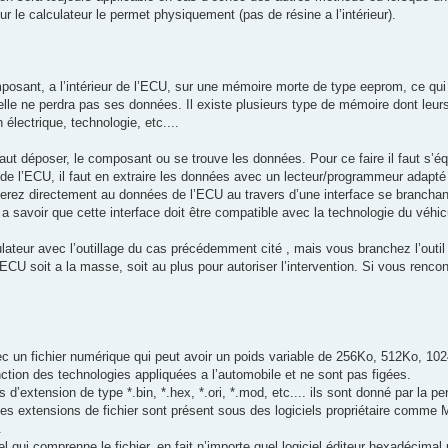
ur le calculateur le permet physiquement (pas de résine a l’intérieur).
osant, a l’intérieur de l’ECU, sur une mémoire morte de type eeprom, ce qui 
elle ne perdra pas ses données. Il existe plusieurs type de mémoire dont leurs
électrique, technologie, etc....
faut déposer, le composant ou se trouve les données. Pour ce faire il faut s’éq
 de l’ECU, il faut en extraire les données avec un lecteur/programmeur adapt
erez directement au données de l’ECU au travers d’une interface se branchant
, a savoir que cette interface doit être compatible avec la technologie du véh
ulateur avec l’outillage du cas précédemment cité , mais vous branchez l’outil 
ECU soit a la masse, soit au plus pour autoriser l’intervention. Si vous renc
c un fichier numérique qui peut avoir un poids variable de 256Ko, 512Ko, 10
onction des technologies appliquées a l’automobile et ne sont pas figées.
d’extension de type *.bin, *.hex, *.ori, *.mod, etc.... ils sont donné par la per
les extensions de fichier sont présent sous des logiciels propriétaire comme Mi
.
iel qui comprenne le fichier, en fait n’importe quel logiciel éditeur hexadécimal po