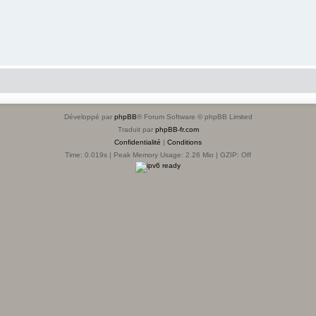
Développé par
phpBB
® Forum Software © phpBB Limited
Traduit par
phpBB-fr.com
Confidentialité
|
Conditions
Time: 0.019s
| Peak Memory Usage: 2.26 Mio | GZIP: Off