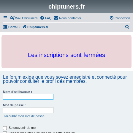
chiptuners.fr
Wiki Chiptuners
FAQ
Nous contacter
Connexion
R
Portal
Chiptuners.fr
e
c
h
Les inscriptions sont fermées
e
r
c
Le forum exige que vous soyez enregistré et connecté pour
h
pouvoir consulter le profil des membres.
e
r
Nom d’utilisateur :
Mot de passe :
J’ai oublié mon mot de passe
Se souvenir de moi
Cacher mon statut en ligne pour cette session