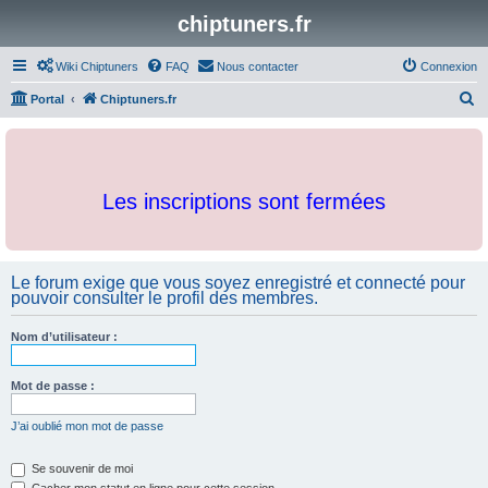
chiptuners.fr
Wiki Chiptuners
FAQ
Nous contacter
Connexion
R
Portal
Chiptuners.fr
e
c
h
Les inscriptions sont fermées
e
r
c
Le forum exige que vous soyez enregistré et connecté pour
h
pouvoir consulter le profil des membres.
e
r
Nom d’utilisateur :
Mot de passe :
J’ai oublié mon mot de passe
Se souvenir de moi
Cacher mon statut en ligne pour cette session