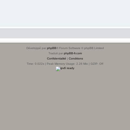
Développé par
phpBB
® Forum Software © phpBB Limited
Traduit par
phpBB-fr.com
Confidentialité
|
Conditions
Time: 0.022s
| Peak Memory Usage: 2.26 Mio | GZIP: Off