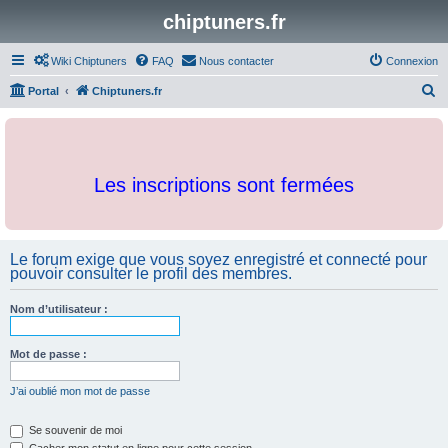
chiptuners.fr
Wiki Chiptuners
FAQ
Nous contacter
Connexion
R
Portal
Chiptuners.fr
e
c
h
Les inscriptions sont fermées
e
r
c
Le forum exige que vous soyez enregistré et connecté pour
h
pouvoir consulter le profil des membres.
e
r
Nom d’utilisateur :
Mot de passe :
J’ai oublié mon mot de passe
Se souvenir de moi
Cacher mon statut en ligne pour cette session