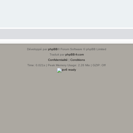
Développé par
phpBB
® Forum Software © phpBB Limited
Traduit par
phpBB-fr.com
Confidentialité
|
Conditions
Time: 0.021s
| Peak Memory Usage: 2.26 Mio | GZIP: Off